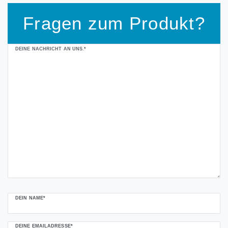
Fragen zum Produkt?
Ceres::Template.mailFormHoneypotLabel
DEINE NACHRICHT AN UNS.*
DEIN NAME*
DEINE EMAILADRESSE*