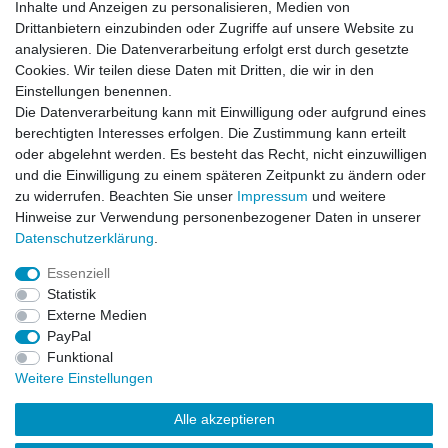
de...
Inhalte und Anzeigen zu personalisieren, Medien von
Horst L., Steinach
Drittanbietern einzubinden oder Zugriffe auf unsere Website zu
analysieren. Die Datenverarbeitung erfolgt erst durch gesetzte
Datum der Veröffentlichung: 26.07.2026
Datum der Kauferfahrung: 16.07.2026
Cookies. Wir teilen diese Daten mit Dritten, die wir in den
Einstellungen benennen.
Die Datenverarbeitung kann mit Einwilligung oder aufgrund eines
berechtigten Interesses erfolgen. Die Zustimmung kann erteilt
oder abgelehnt werden. Es besteht das Recht, nicht einzuwilligen
253 Bewertungen
und die Einwilligung zu einem späteren Zeitpunkt zu ändern oder
zu widerrufen. Beachten Sie unser
Impressum
und weitere
Hinweise zur Verwendung personenbezogener Daten in unserer
Daten­schutz­erklärung
.
Essenziell
Impressum
Daten­schutz­erklärung
AGB
Statistik
Externe Medien
PayPal
Widerrufs­recht
Kontakt
Vertrag widerrufen
Funktional
Weitere Einstellungen
Versandinformationen
Alle akzeptieren