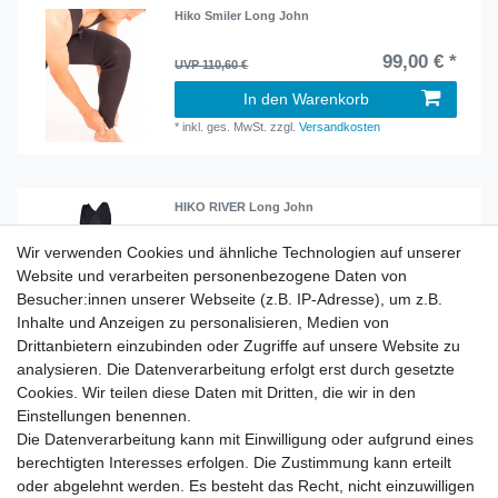
Hiko Smiler Long John
99,00 € *
UVP 110,60 €
In den Warenkorb
*
inkl. ges. MwSt.
zzgl.
Versandkosten
HIKO RIVER Long John
139,00 € *
Wir verwenden Cookies und ähnliche Technologien auf unserer
Website und verarbeiten personenbezogene Daten von
Artikel anzeigen
Besucher:innen unserer Webseite (z.B. IP-Adresse), um z.B.
*
inkl. ges. MwSt.
zzgl.
Versandkosten
Inhalte und Anzeigen zu personalisieren, Medien von
Drittanbietern einzubinden oder Zugriffe auf unsere Website zu
analysieren. Die Datenverarbeitung erfolgt erst durch gesetzte
Cookies. Wir teilen diese Daten mit Dritten, die wir in den
Hiko Long John Smiler women
Einstellungen benennen.
Die Datenverarbeitung kann mit Einwilligung oder aufgrund eines
99,00 € *
berechtigten Interesses erfolgen. Die Zustimmung kann erteilt
In den Warenkorb
oder abgelehnt werden. Es besteht das Recht, nicht einzuwilligen