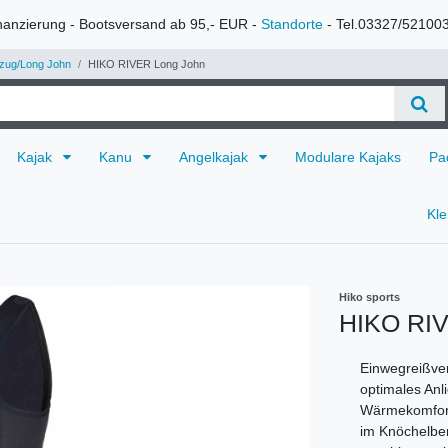
nanzierung - Bootsversand ab 95,- EUR -
Standorte
- Tel.03327/52100
zug/Long John
HIKO RIVER Long John
Kajak
Kanu
Angelkajak
Modulare Kajaks
Pa
Kl
Hiko sports
HIKO RIV
Einwegreißvers
optimales Anl
Wärmekomfort 
im Knöchelber