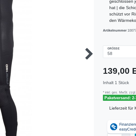
geschlossen j
hat | die Sch
schützt vor R
den Wärmeko
Artikelnummer
1007
GRÖSSE
139,00
Inhalt
1
Stück
* inkl. ges. MwSt. zzgl.
Paketversand: 2-
Lieferzeit fü