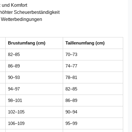
z und Komfort
höhter Scheuerbeständigkeit
le Wetterbedingungen
Brustumfang (cm)
Taillenumfang (cm)
82–85
70–73
86–89
74–77
90–93
78–81
94–97
82–85
98–101
86–89
102–105
90–94
106–109
95–99