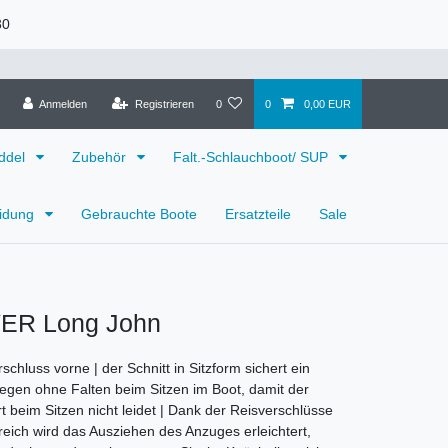
30
Anmelden
Registrieren
0
0
0,00 EUR
ddel
Zubehör
Falt.-Schlauchboot/ SUP
eidung
Gebrauchte Boote
Ersatzteile
Sale
ER Long John
chluss vorne | der Schnitt in Sitzform sichert ein
iegen ohne Falten beim Sitzen im Boot, damit der
beim Sitzen nicht leidet | Dank der Reisverschlüsse
eich wird das Ausziehen des Anzuges erleichtert,