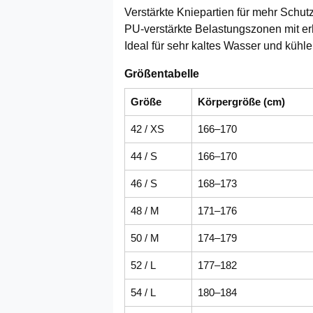
Verstärkte Kniepartien für mehr Schut
PU-verstärkte Belastungszonen mit er
Ideal für sehr kaltes Wasser und küh
Größentabelle
Größe
Körpergröße (cm)
42 / XS
166–170
44 / S
166–170
46 / S
168–173
48 / M
171–176
50 / M
174–179
52 / L
177–182
54 / L
180–184