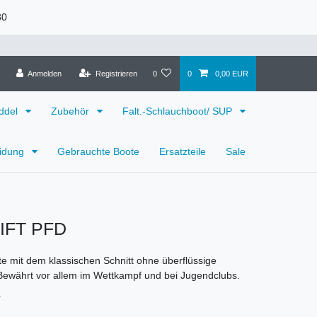
30
Anmelden
Registrieren
0
0
0,00 EUR
ddel
Zubehör
Falt.-Schlauchboot/ SUP
eidung
Gebrauchte Boote
Ersatzteile
Sale
IFT PFD
 mit dem klassischen Schnitt ohne überflüssige
Bewährt vor allem im Wettkampf und bei Jugendclubs.
7