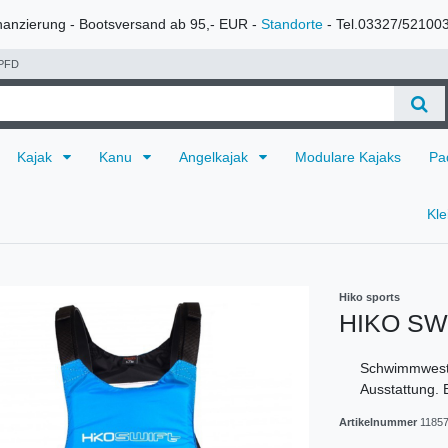
nanzierung - Bootsversand ab 95,- EUR -
Standorte
- Tel.03327/52100
PFD
Kajak
Kanu
Angelkajak
Modulare Kajaks
Pa
Kl
Hiko sports
HIKO SW
Schwimmweste
Ausstattung. 
Artikelnummer
1185