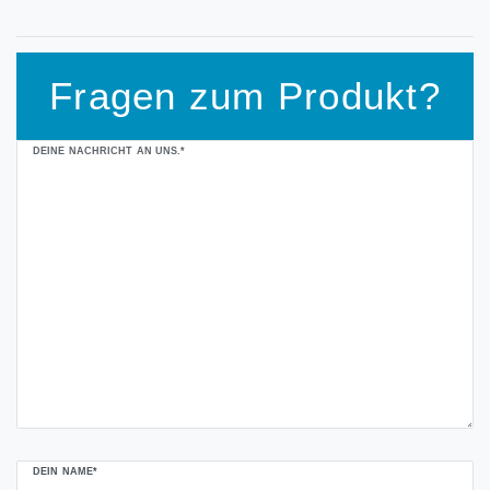
Fragen zum Produkt?
Ceres::Template.mailFormHoneypotLabel
DEINE NACHRICHT AN UNS.*
DEIN NAME*