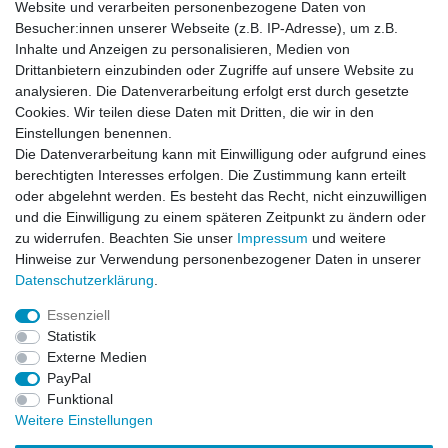
Website und verarbeiten personenbezogene Daten von
Alles bestens
Besucher:innen unserer Webseite (z.B. IP-Adresse), um z.B.
Datum der Veröffentlichung: 25.07.2026
Inhalte und Anzeigen zu personalisieren, Medien von
Datum der Kauferfahrung: 18.07.2026
Drittanbietern einzubinden oder Zugriffe auf unsere Website zu
analysieren. Die Datenverarbeitung erfolgt erst durch gesetzte
Cookies. Wir teilen diese Daten mit Dritten, die wir in den
Einstellungen benennen.
Die Datenverarbeitung kann mit Einwilligung oder aufgrund eines
berechtigten Interesses erfolgen. Die Zustimmung kann erteilt
oder abgelehnt werden. Es besteht das Recht, nicht einzuwilligen
253 Bewertungen
und die Einwilligung zu einem späteren Zeitpunkt zu ändern oder
zu widerrufen. Beachten Sie unser
Impressum
und weitere
Hinweise zur Verwendung personenbezogener Daten in unserer
Daten­schutz­erklärung
.
Essenziell
Impressum
Daten­schutz­erklärung
AGB
Statistik
Externe Medien
PayPal
Widerrufs­recht
Kontakt
Vertrag widerrufen
Funktional
Weitere Einstellungen