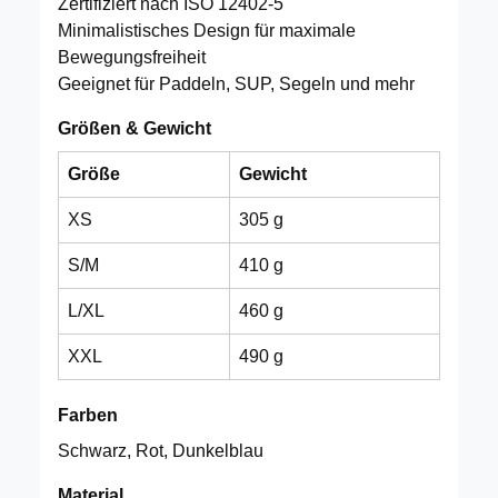
Zertifiziert nach ISO 12402-5
Minimalistisches Design für maximale
Bewegungsfreiheit
Geeignet für Paddeln, SUP, Segeln und mehr
Größen & Gewicht
Größe
Gewicht
XS
305 g
S/M
410 g
L/XL
460 g
XXL
490 g
Farben
Schwarz, Rot, Dunkelblau
Material