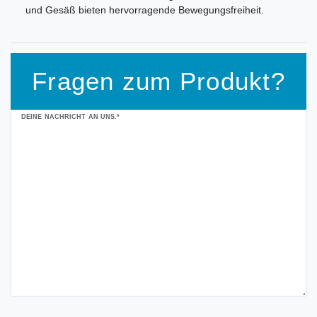
und Gesäß bieten hervorragende Bewegungsfreiheit.
Fragen zum Produkt?
Ceres::Template.mailFormHoneypotLabel
DEINE NACHRICHT AN UNS.*