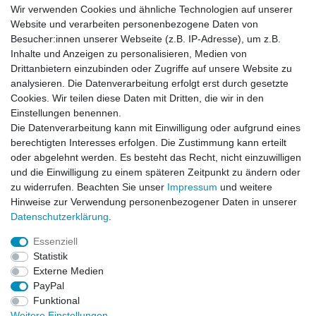
Wir verwenden Cookies und ähnliche Technologien auf unserer
Website und verarbeiten personenbezogene Daten von
Habe Angelkayak gekauft, bin mit Abwicklung und
Preis zufrieden. Was fehlt, ist eine Beschreibung
Besucher:innen unserer Webseite (z.B. IP-Adresse), um z.B.
de...
Inhalte und Anzeigen zu personalisieren, Medien von
Horst L., Steinach
Drittanbietern einzubinden oder Zugriffe auf unsere Website zu
analysieren. Die Datenverarbeitung erfolgt erst durch gesetzte
Datum der Veröffentlichung: 26.07.2026
Datum der Kauferfahrung: 16.07.2026
Cookies. Wir teilen diese Daten mit Dritten, die wir in den
Einstellungen benennen.
Die Datenverarbeitung kann mit Einwilligung oder aufgrund eines
berechtigten Interesses erfolgen. Die Zustimmung kann erteilt
oder abgelehnt werden. Es besteht das Recht, nicht einzuwilligen
253 Bewertungen
und die Einwilligung zu einem späteren Zeitpunkt zu ändern oder
zu widerrufen. Beachten Sie unser
Impressum
und weitere
Hinweise zur Verwendung personenbezogener Daten in unserer
Daten­schutz­erklärung
.
Essenziell
Impressum
Daten­schutz­erklärung
AGB
Statistik
Externe Medien
PayPal
Widerrufs­recht
Kontakt
Vertrag widerrufen
Funktional
Weitere Einstellungen