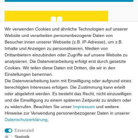
Wir verwenden Cookies und ähnliche Technologien auf unserer
Website und verarbeiten personenbezogene Daten von
Habe Angelkayak gekauft, bin mit Abwicklung und
Preis zufrieden. Was fehlt, ist eine Beschreibung
Besucher:innen unserer Webseite (z.B. IP-Adresse), um z.B.
de...
Inhalte und Anzeigen zu personalisieren, Medien von
Horst L., Steinach
Drittanbietern einzubinden oder Zugriffe auf unsere Website zu
analysieren. Die Datenverarbeitung erfolgt erst durch gesetzte
Datum der Veröffentlichung: 26.07.2026
Datum der Kauferfahrung: 16.07.2026
Cookies. Wir teilen diese Daten mit Dritten, die wir in den
Einstellungen benennen.
Die Datenverarbeitung kann mit Einwilligung oder aufgrund eines
berechtigten Interesses erfolgen. Die Zustimmung kann erteilt
oder abgelehnt werden. Es besteht das Recht, nicht einzuwilligen
253 Bewertungen
und die Einwilligung zu einem späteren Zeitpunkt zu ändern oder
zu widerrufen. Beachten Sie unser
Impressum
und weitere
Hinweise zur Verwendung personenbezogener Daten in unserer
Daten­schutz­erklärung
.
Essenziell
Impressum
Daten­schutz­erklärung
AGB
Statistik