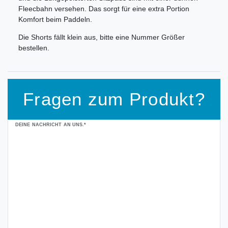
Fleecbahn versehen. Das sorgt für eine extra Portion
Komfort beim Paddeln.
Die Shorts fällt klein aus, bitte eine Nummer Größer
bestellen.
Fragen zum Produkt?
Ceres::Template.mailFormHoneypotLabel
DEINE NACHRICHT AN UNS.*