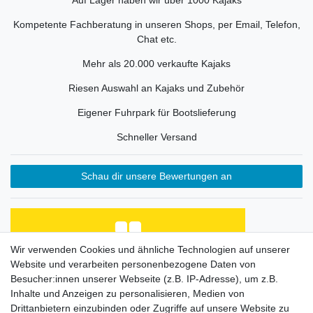
Auf Lager haben wir über 1000 Kajaks
Kompetente Fachberatung in unseren Shops, per Email, Telefon,
Chat etc.
Mehr als 20.000 verkaufte Kajaks
Riesen Auswahl an Kajaks und Zubehör
Eigener Fuhrpark für Bootslieferung
Schneller Versand
Schau dir unsere Bewertungen an
Wir verwenden Cookies und ähnliche Technologien auf unserer
Website und verarbeiten personenbezogene Daten von
Habe Angelkayak gekauft, bin mit Abwicklung und
Preis zufrieden. Was fehlt, ist eine Beschreibung
Besucher:innen unserer Webseite (z.B. IP-Adresse), um z.B.
de...
Inhalte und Anzeigen zu personalisieren, Medien von
Horst L., Steinach
Drittanbietern einzubinden oder Zugriffe auf unsere Website zu