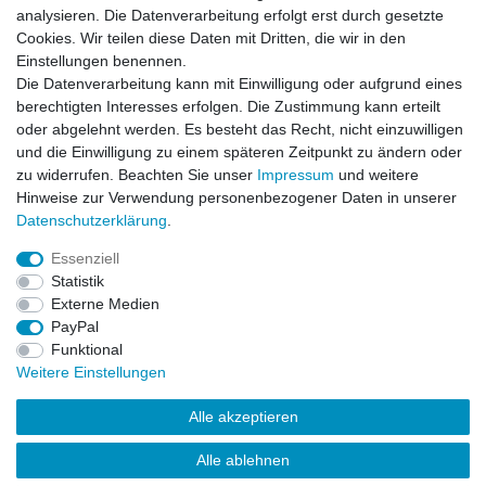
analysieren. Die Datenverarbeitung erfolgt erst durch gesetzte
Datum der Veröffentlichung: 26.07.2026
Datum der Kauferfahrung: 16.07.2026
Cookies. Wir teilen diese Daten mit Dritten, die wir in den
Einstellungen benennen.
Die Datenverarbeitung kann mit Einwilligung oder aufgrund eines
berechtigten Interesses erfolgen. Die Zustimmung kann erteilt
oder abgelehnt werden. Es besteht das Recht, nicht einzuwilligen
253 Bewertungen
und die Einwilligung zu einem späteren Zeitpunkt zu ändern oder
zu widerrufen. Beachten Sie unser
Impressum
und weitere
Hinweise zur Verwendung personenbezogener Daten in unserer
Daten­schutz­erklärung
.
Essenziell
Impressum
Daten­schutz­erklärung
AGB
Statistik
Externe Medien
PayPal
Widerrufs­recht
Kontakt
Vertrag widerrufen
Funktional
Weitere Einstellungen
Versandinformationen
Alle akzeptieren
Alle ablehnen
Drucken