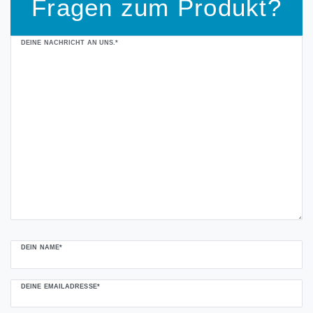
Fragen zum Produkt?
Ceres::Template.mailFormHoneypotLabel
DEINE NACHRICHT AN UNS.*
DEIN NAME*
DEINE EMAILADRESSE*