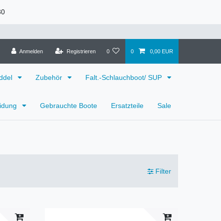
30
Anmelden
Registrieren
0
0
0,00 EUR
ddel
Zubehör
Falt.-Schlauchboot/ SUP
eidung
Gebrauchte Boote
Ersatzteile
Sale
Filter