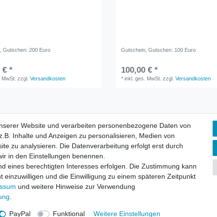
n
, Gutschen: 200 Euro
Gutschein
, Gutschen: 100 Euro
 € *
100,00 € *
. MwSt.
zzgl.
Versandkosten
*
inkl. ges. MwSt.
zzgl.
Versandkosten
unserer Website und verarbeiten personenbezogene Daten von
.B. Inhalte und Anzeigen zu personalisieren, Medien von
aten­schutz­erklärung
AGB
Widerrufs­recht
Vertrag widerru
ite zu analysieren. Die Datenverarbeitung erfolgt erst durch
 wir in den Einstellungen benennen.
nd eines berechtigten Interesses erfolgen. Die Zustimmung kann
Versandinformationen
t einzuwilligen und die Einwilligung zu einem späteren Zeitpunkt
essum
und weitere Hinweise zur Verwendung
rung
.
PayPal
Funktional
Weitere Einstellungen