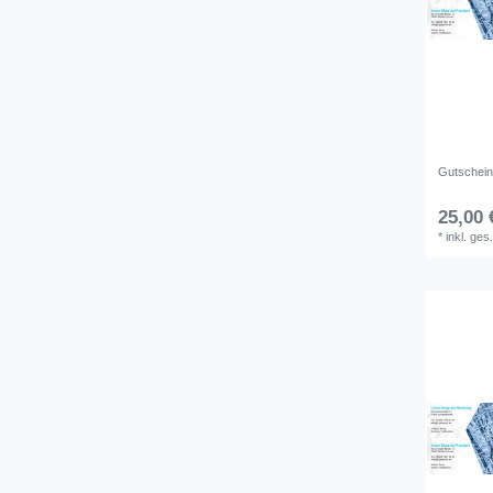
Gutschei
25,00 
*
inkl. ges