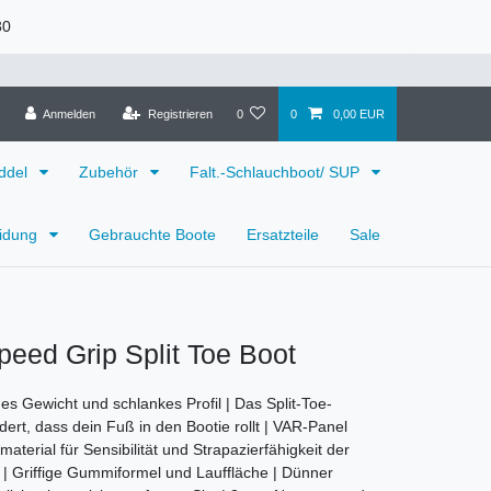
30
Anmelden
Registrieren
0
0
0,00 EUR
ddel
Zubehör
Falt.-Schlauchboot/ SUP
eidung
Gebrauchte Boote
Ersatzteile
Sale
peed Grip Split Toe Boot
es Gewicht und schlankes Profil | Das Split-Toe-
dert, dass dein Fuß in den Bootie rollt | VAR-Panel
terial für Sensibilität und Strapazierfähigkeit der
| Griffige Gummiformel und Lauffläche | Dünner