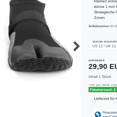
Riemen ermögl
dünne 1 mm Gu
Strategische 
Zonen
Artikelnummer
VK-2
VAIKOBI SCHUHGRÖ
UVP 59,90 €
29,90 
Inhalt
1
Stück
* inkl. ges. MwSt. zzgl.
Paketversand: 2-
Lieferzeit fü