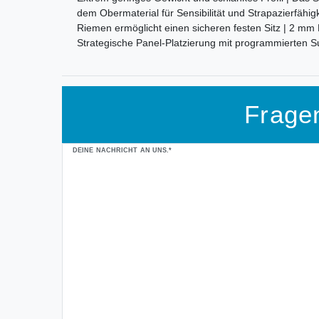
dem Obermaterial für Sensibilität und Strapazierfähi
Riemen ermöglicht einen sicheren festen Sitz | 2 mm
Strategische Panel-Platzierung mit programmierten 
Frage
Ceres::Template.mailFormHoneypotLabel
DEINE NACHRICHT AN UNS.*