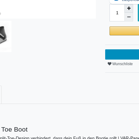
Wunschliste
 Toe Boot
lit-Toe-Design verhindert, dass dein Fuß in den Bootie rollt | VAR-Pan