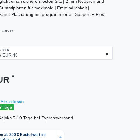
icht einen sicheren festen Sitz | 2 mm Neopren und
mmiplatten für maximale | Empfindlichkeit |
Panel-Platzierung mit programmierten Support + Flex-
15-BK-12
SSEN
*
EUR
Versandkosten
7 Tage
r Kajaks 5-10 Tage bei Expressversand