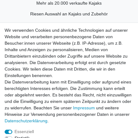
Mehr als 20.000 verkaufte Kajaks
Riesen Auswahl an Kajaks und Zubehör
Eigener Fuhrpark für Bootslieferung
Wir verwenden Cookies und ähnliche Technologien auf unserer
Schneller Versand
Website und verarbeiten personenbezogene Daten von
Besucher:innen unserer Webseite (z.B. IP-Adresse), um z.B.
Inhalte und Anzeigen zu personalisieren, Medien von
Schau dir unsere Bewertungen an
Drittanbietern einzubinden oder Zugriffe auf unsere Website zu
analysieren. Die Datenverarbeitung erfolgt erst durch gesetzte
Cookies. Wir teilen diese Daten mit Dritten, die wir in den
Einstellungen benennen.
Die Datenverarbeitung kann mit Einwilligung oder aufgrund eines
berechtigten Interesses erfolgen. Die Zustimmung kann erteilt
There are no reviews yet.
oder abgelehnt werden. Es besteht das Recht, nicht einzuwilligen
und die Einwilligung zu einem späteren Zeitpunkt zu ändern oder
zu widerrufen. Beachten Sie unser
Impressum
und weitere
Hinweise zur Verwendung personenbezogener Daten in unserer
Daten­schutz­erklärung
.
Essenziell
Impressum
Daten­schutz­erklärung
AGB