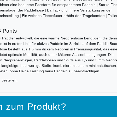
bietet eine bequeme Passform für entspannteres Paddeln | Starke Flat
ebensdauer der Paddelhose | BarTack und innere Verstärkung an der
nstellung | Ein weiches Fleecefutter erhöht den Tragekomfort | Taille
5 Pants
 Paddler entwickelt, die eine warme Neoprenhose benötigen, die den
ist in erster Linie für aktives Paddeln im Surfski, auf dem Paddle Boa
-Hose besteht aus 1,5 mm dickem Neopren in Premiumqualität, das eine
etet optimale Mobilität, auch unter kälteren Aussenbedingungen. Die
n von Neoprenanzügen, Paddelhosen und Shirts aus 1,5 und 3 mm Neopr
f langlebige, hochwertige Stoffe, kombiniert mit einem minimalistischen,
ieten, ohne Deine Leistung beim Paddeln zu beeinträchtigen.
r bestellen.
n zum Produkt?