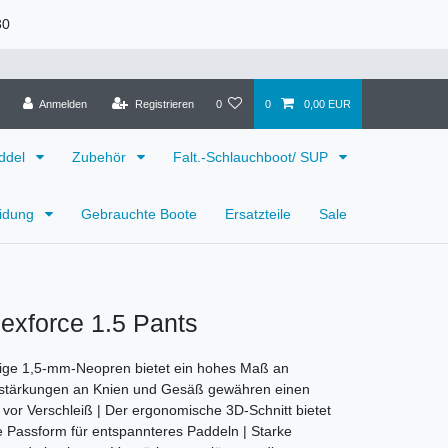
30
Anmelden
Registrieren
0
0
0,00 EUR
ddel
Zubehör
Falt.-Schlauchboot/ SUP
eidung
Gebrauchte Boote
Ersatzteile
Sale
lexforce 1.5 Pants
ige 1,5-mm-Neopren bietet ein hohes Maß an
erstärkungen an Knien und Gesäß gewähren einen
vor Verschleiß | Der ergonomische 3D-Schnitt bietet
 Passform für entspannteres Paddeln | Starke