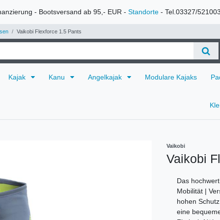
nanzierung - Bootsversand ab 95,- EUR -
Standorte
- Tel.03327/52100
sen
Vaikobi Flexforce 1.5 Pants
Kajak
Kanu
Angelkajak
Modulare Kajaks
Pa
Kl
Vaikobi
Vaikobi F
Das hochwert
Mobilität | V
hohen Schutz 
eine bequeme