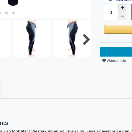
Wunschliste
nts
aß an Mobilität | Verstärkungen an Knien und Gesäß gewähren einen