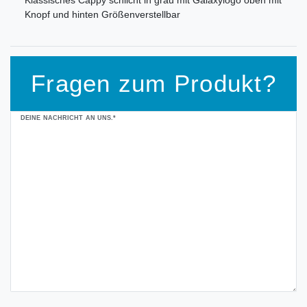
Klassisches Cappy schlicht in grau mit Galaxylogo oben mit
Knopf und hinten Größenverstellbar
Fragen zum Produkt?
Ceres::Template.mailFormHoneypotLabel
DEINE NACHRICHT AN UNS.*