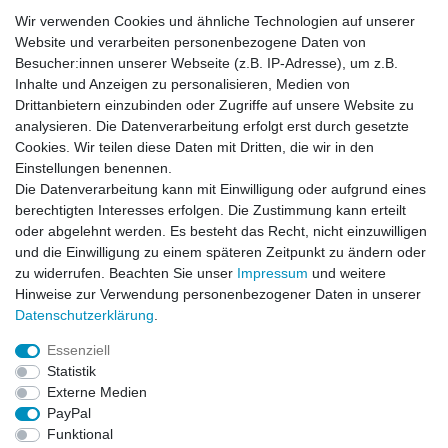
Wir verwenden Cookies und ähnliche Technologien auf unserer
Website und verarbeiten personenbezogene Daten von
Habe Angelkayak gekauft, bin mit Abwicklung und
Preis zufrieden. Was fehlt, ist eine Beschreibung
Besucher:innen unserer Webseite (z.B. IP-Adresse), um z.B.
de...
Inhalte und Anzeigen zu personalisieren, Medien von
Horst L., Steinach
Drittanbietern einzubinden oder Zugriffe auf unsere Website zu
analysieren. Die Datenverarbeitung erfolgt erst durch gesetzte
Datum der Veröffentlichung: 26.07.2026
Datum der Kauferfahrung: 16.07.2026
Cookies. Wir teilen diese Daten mit Dritten, die wir in den
Einstellungen benennen.
Die Datenverarbeitung kann mit Einwilligung oder aufgrund eines
berechtigten Interesses erfolgen. Die Zustimmung kann erteilt
oder abgelehnt werden. Es besteht das Recht, nicht einzuwilligen
253 Bewertungen
und die Einwilligung zu einem späteren Zeitpunkt zu ändern oder
zu widerrufen. Beachten Sie unser
Impressum
und weitere
Hinweise zur Verwendung personenbezogener Daten in unserer
Daten­schutz­erklärung
.
Essenziell
Impressum
Daten­schutz­erklärung
AGB
Statistik
Externe Medien
PayPal
Widerrufs­recht
Kontakt
Vertrag widerrufen
Funktional