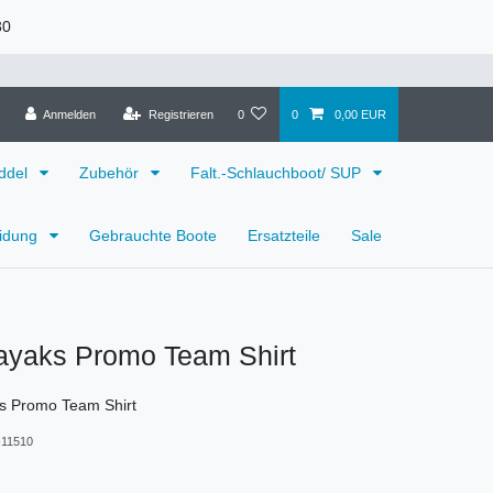
30
Anmelden
Registrieren
0
0
0,00 EUR
ddel
Zubehör
Falt.-Schlauchboot/ SUP
eidung
Gebrauchte Boote
Ersatzteile
Sale
ayaks Promo Team Shirt
s Promo Team Shirt
11510