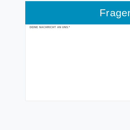
Frage
Ceres::Template.mailFormHoneypotLabel
DEINE NACHRICHT AN UNS.*