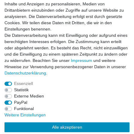
Inhalte und Anzeigen zu personalisieren, Medien von
Drittanbietern einzubinden oder Zugriffe auf unsere Website zu
analysieren. Die Datenverarbeitung erfolgt erst durch gesetzte
Cookies. Wir teilen diese Daten mit Dritten, die wir in den
Schlauchboot Nortik Trek Raft mit Verdeck
,
Ausstattung Nortik Falt-Schlauchboote: mit
Einstellungen benennen.
Verdeck
Die Datenverarbeitung kann mit Einwilligung oder aufgrund eines
799,00 € *
berechtigten Interesses erfolgen. Die Zustimmung kann erteilt
In den Warenkorb
oder abgelehnt werden. Es besteht das Recht, nicht einzuwilligen
und die Einwilligung zu einem späteren Zeitpunkt zu ändern oder
*
inkl. ges. MwSt.
zzgl.
Versandkosten
zu widerrufen. Beachten Sie unser
Impressum
und weitere
Hinweise zur Verwendung personenbezogener Daten in unserer
Daten­schutz­erklärung
.
Essenziell
Impressum
Daten­schutz­erklärung
AGB
Statistik
Externe Medien
PayPal
Widerrufs­recht
Kontakt
Vertrag widerrufen
Funktional
Weitere Einstellungen
Versandinformationen
Alle akzeptieren