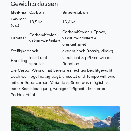
Gewichtsklassen
Merkmal
Carbon
Supercarbon
Gewicht
18,5 kg
16,4 kg
(ca.)
Carbon/Kevlar + Epoxy,
Carbon/Kevlar,
Laminat
vakuum-infusiert &
vakuum-infusiert
ofengehärtet
Steifigkeit
hoch
extrem hoch (rassig, direkt)
leicht und
ultraleicht & präzise wie ein
Handling
sportlich
Rennboot
Die Carbon-Version ist bereits ein echtes Leichtgewicht.
Doch wer regelmäßig trägt, umsetzt und Tempo will, wird
mit der Supercarbon-Variante spüren, was möglich ist:
mehr Beschleunigung, weniger Trägheit, direkteres
Paddelgefühl.