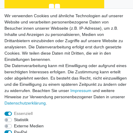
Wir verwenden Cookies und ähnliche Technologien auf unserer
Website und verarbeiten personenbezogene Daten von
Alles bestens
Besucher:innen unserer Webseite (z.B. IP-Adresse), um z.B.
Datum der Veröffentlichung: 25.07.2026
Inhalte und Anzeigen zu personalisieren, Medien von
Datum der Kauferfahrung: 18.07.2026
Drittanbietern einzubinden oder Zugriffe auf unsere Website zu
analysieren. Die Datenverarbeitung erfolgt erst durch gesetzte
Cookies. Wir teilen diese Daten mit Dritten, die wir in den
Einstellungen benennen.
Die Datenverarbeitung kann mit Einwilligung oder aufgrund eines
berechtigten Interesses erfolgen. Die Zustimmung kann erteilt
oder abgelehnt werden. Es besteht das Recht, nicht einzuwilligen
253 Bewertungen
und die Einwilligung zu einem späteren Zeitpunkt zu ändern oder
zu widerrufen. Beachten Sie unser
Impressum
und weitere
Hinweise zur Verwendung personenbezogener Daten in unserer
Daten­schutz­erklärung
.
Essenziell
Impressum
Daten­schutz­erklärung
AGB
Statistik
Externe Medien
PayPal