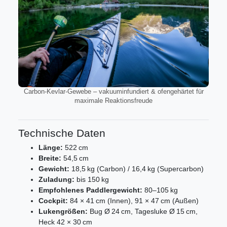
Carbon-Kevlar-Gewebe – vakuuminfundiert & ofengehärtet für
maximale Reaktionsfreude
Technische Daten
Länge:
522 cm
Breite:
54,5 cm
Gewicht:
18,5 kg (Carbon) / 16,4 kg (Supercarbon)
Zuladung:
bis 150 kg
Empfohlenes Paddlergewicht:
80–105 kg
Cockpit:
84 × 41 cm (Innen), 91 × 47 cm (Außen)
Lukengrößen:
Bug Ø 24 cm, Tagesluke Ø 15 cm,
Heck 42 × 30 cm