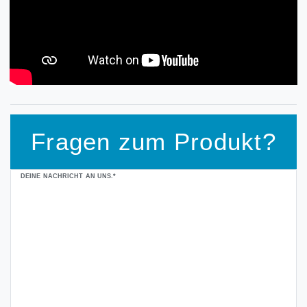
Fragen zum Produkt?
Ceres::Template.mailFormHoneypotLabel
DEINE NACHRICHT AN UNS.*