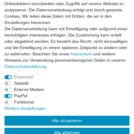
Schau dir unsere Bewertungen an
Drittanbietern einzubinden oder Zugriffe auf unsere Website zu
analysieren. Die Datenverarbeitung erfolgt erst durch gesetzte
Cookies. Wir teilen diese Daten mit Dritten, die wir in den
Einstellungen benennen.
Die Datenverarbeitung kann mit Einwilligung oder aufgrund eines
berechtigten Interesses erfolgen. Die Zustimmung kann erteilt
There are no reviews yet.
oder abgelehnt werden. Es besteht das Recht, nicht einzuwilligen
und die Einwilligung zu einem späteren Zeitpunkt zu ändern oder
zu widerrufen. Beachten Sie unser
Impressum
und weitere
Hinweise zur Verwendung personenbezogener Daten in unserer
Daten­schutz­erklärung
.
Essenziell
Impressum
Daten­schutz­erklärung
AGB
Statistik
Externe Medien
PayPal
Widerrufs­recht
Kontakt
Vertrag widerrufen
Funktional
Weitere Einstellungen
Versandinformationen
Alle akzeptieren
Alle ablehnen
Drucken