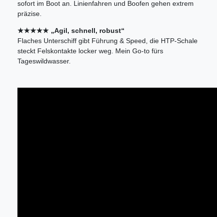
sofort im Boot an. Linienfahren und Boofen gehen extrem
präzise.
★★★★★ „Agil, schnell, robust“
Flaches Unterschiff gibt Führung & Speed, die HTP-Schale
steckt Felskontakte locker weg. Mein Go-to fürs
Tageswildwasser.