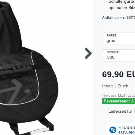
Schultergurte
optimalen Sitz
Artikelnummer
1057
FARBE
GRÖSSE
69,90 
Inhalt
1
Stück
* inkl. ges. MwSt. zzgl.
Paketversand: 2-
Lieferzeit fü