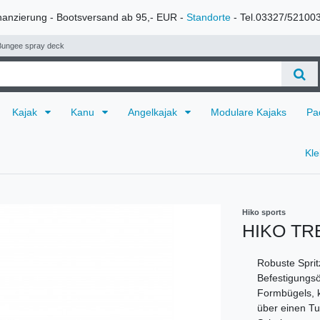
nanzierung - Bootsversand ab 95,- EUR -
Standorte
- Tel.03327/52100
ungee spray deck
Kajak
Kanu
Angelkajak
Modulare Kajaks
Pa
Kl
Hiko sports
HIKO TR
Robuste Sprit
Befestigungsö
Formbügels, k
über einen Tu