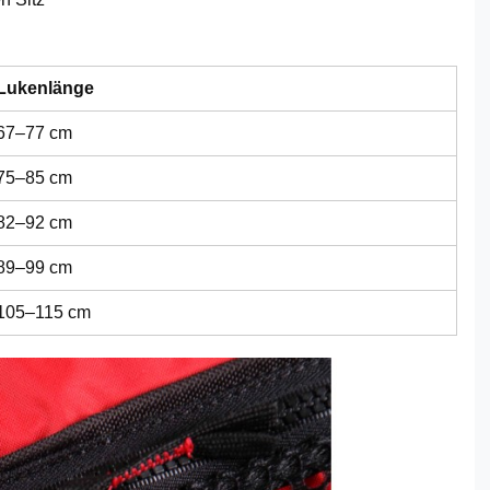
Lukenlänge
67–77 cm
75–85 cm
82–92 cm
89–99 cm
105–115 cm