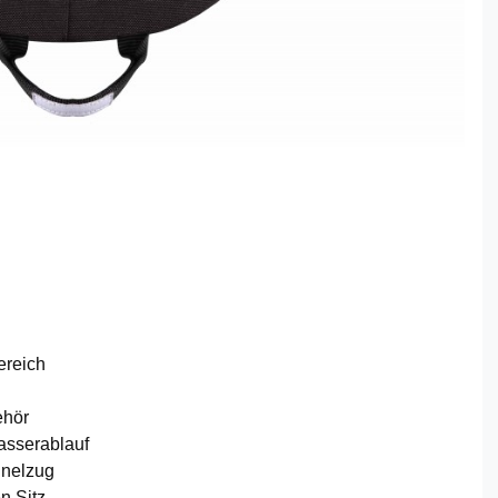
ereich
ehör
asserablauf
nnelzug
n Sitz