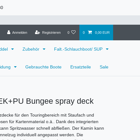
30
Anmelden
Registrieren
0
0
0,00 EUR
ddel
Zubehör
Falt.-Schlauchboot/ SUP
eidung
Gebrauchte Boote
Ersatzteile
Sale
EK+PU Bungee spray deck
zdecke für den Touringbereich mit Staufach und
sen für Kartenmaterial o.ä.. Dank des integrierten
ann Spritzwasser schnell abfließen. Der Kamin kann
nnelzug individuell angepasst werden. Die