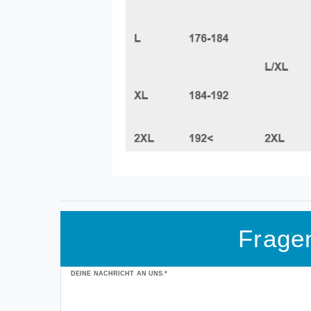
Frage
Ceres::Template.mailFormHoneypotLabel
DEINE NACHRICHT AN UNS.*