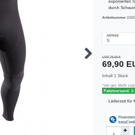
exponierten St
durch Schaums
Artikelnummer
1005
GRÖSSE
UVP 78,00 €
69,90 
Inhalt
1
Stück
* inkl. ges. MwSt. zzgl.
Paketversand: 2-
Lieferzeit fü