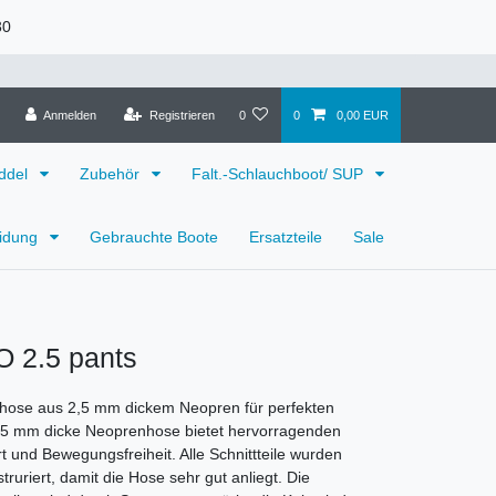
30
Anmelden
Registrieren
0
0
0,00 EUR
ddel
Zubehör
Falt.-Schlauchboot/ SUP
eidung
Gebrauchte Boote
Ersatzteile
Sale
 2.5 pants
hose aus 2,5 mm dickem Neopren für perfekten
2,5 mm dicke Neoprenhose bietet hervorragenden
und Bewegungsfreiheit. Alle Schnittteile wurden
struriert, damit die Hose sehr gut anliegt. Die