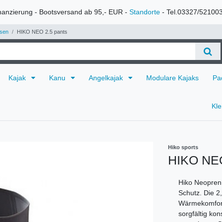
nanzierung - Bootsversand ab 95,- EUR -
Standorte
- Tel.03327/52100
sen
HIKO NEO 2.5 pants
Kajak
Kanu
Angelkajak
Modulare Kajaks
Pa
Kl
Hiko sports
HIKO NEO
Hiko Neopren
Schutz. Die 
Wärmekomfort 
sorgfältig kon