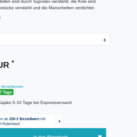
ellen sind durch Supratex verstärkt, die Knie sind
tücke verstärkt und die Manschetten verdichtet.
0
*
EUR
Versandkosten
7 Tage
r Kajaks 5-10 Tage bei Expressversand
In den Warenkorb