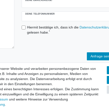
DEINE EMAILADRESSE*
DEINE TELEFONNUMMER
Hiermit bestätige ich, dass ich die
Daten­schutz­erklär
*
gelesen habe.
Anfrage se
unserer Website und verarbeiten personenbezogene Daten von
.B. Inhalte und Anzeigen zu personalisieren, Medien von
aten­schutz­erklärung
AGB
Widerrufs­recht
Vertrag widerru
ite zu analysieren. Die Datenverarbeitung erfolgt erst durch
 wir in den Einstellungen benennen.
nd eines berechtigten Interesses erfolgen. Die Zustimmung kann
Versandinformationen
t einzuwilligen und die Einwilligung zu einem späteren Zeitpunkt
essum
und weitere Hinweise zur Verwendung
rung
.