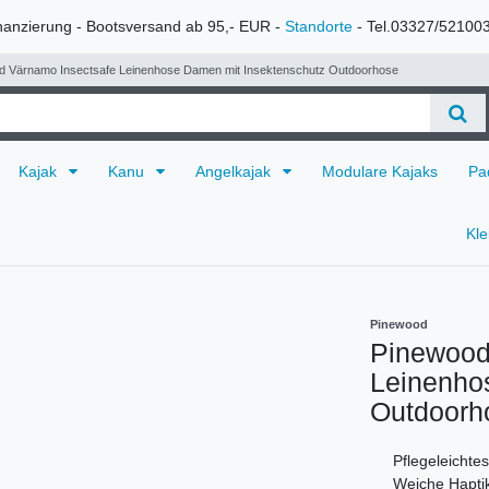
nanzierung - Bootsversand ab 95,- EUR -
Standorte
- Tel.03327/52100
d Värnamo Insectsafe Leinenhose Damen mit Insektenschutz Outdoorhose
Kajak
Kanu
Angelkajak
Modulare Kajaks
Pa
Kl
Pinewood
Pinewood
Leinenho
Outdoorh
Pflegeleichtes
Weiche Hapti