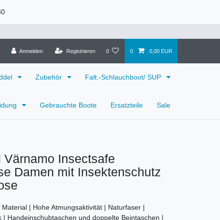
30
Anmelden
Registrieren
0
0
0,00 EUR
ddel
Zubehör
Falt.-Schlauchboot/ SUP
eidung
Gebrauchte Boote
Ersatzteile
Sale
 Värnamo Insectsafe
se Damen mit Insektenschutz
ose
 Material | Hohe Atmungsaktivität | Naturfaser |
k | Handeinschubtaschen und doppelte Beintaschen |