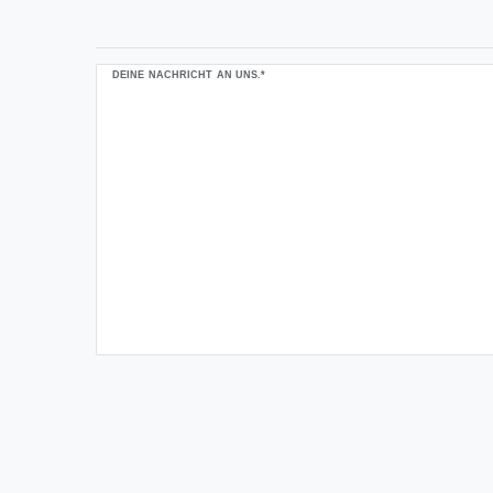
Ceres::Template.mailFormHoneypotLabel
DEINE NACHRICHT AN UNS.*