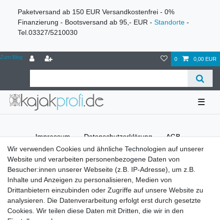
Paketversand ab 150 EUR Versandkostenfrei - 0%
Finanzierung - Bootsversand ab 95,- EUR -
Standorte
-
Tel.03327/5210030
Zum Blog
0
0,00 EUR
☰
Impressum
Daten­schutz­erklärung
AGB
Wir verwenden Cookies und ähnliche Technologien auf unserer
Website und verarbeiten personenbezogene Daten von
Widerrufs­recht
Kontakt
Vertrag widerrufen
Besucher:innen unserer Webseite (z.B. IP-Adresse), um z.B.
Inhalte und Anzeigen zu personalisieren, Medien von
Drittanbietern einzubinden oder Zugriffe auf unsere Website zu
Versandinformationen
analysieren. Die Datenverarbeitung erfolgt erst durch gesetzte
Cookies. Wir teilen diese Daten mit Dritten, die wir in den