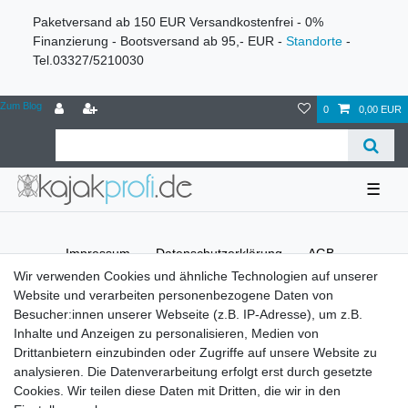
Paketversand ab 150 EUR Versandkostenfrei - 0%
Finanzierung - Bootsversand ab 95,- EUR -
Standorte
-
Tel.03327/5210030
Zum Blog
0
0,00 EUR
☰
Impressum
Daten­schutz­erklärung
AGB
Wir verwenden Cookies und ähnliche Technologien auf unserer
Website und verarbeiten personenbezogene Daten von
Widerrufs­recht
Kontakt
Vertrag widerrufen
Besucher:innen unserer Webseite (z.B. IP-Adresse), um z.B.
Inhalte und Anzeigen zu personalisieren, Medien von
Drittanbietern einzubinden oder Zugriffe auf unsere Website zu
Versandinformationen
analysieren. Die Datenverarbeitung erfolgt erst durch gesetzte
Cookies. Wir teilen diese Daten mit Dritten, die wir in den