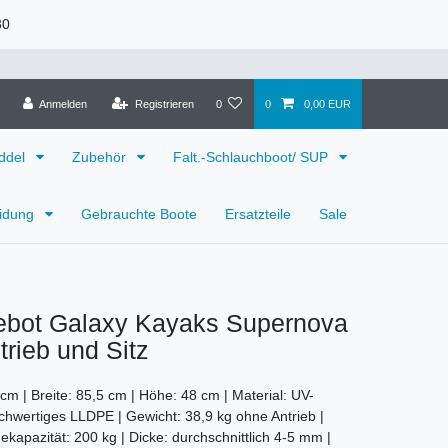
30
Anmelden
Registrieren
0
0
0,00 EUR
ddel
Zubehör
Falt.-Schlauchboot/ SUP
eidung
Gebrauchte Boote
Ersatzteile
Sale
bot Galaxy Kayaks Supernova
trieb und Sitz
cm | Breite: 85,5 cm | Höhe: 48 cm | Material: UV-
chwertiges LLDPE | Gewicht: 38,9 kg ohne Antrieb |
kapazität: 200 kg | Dicke: durchschnittlich 4-5 mm |