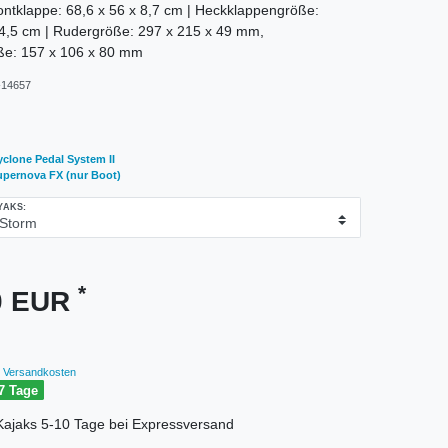
ntklappe: 68,6 x 56 x 8,7 cm | Heckklappengröße:
 4,5 cm | Rudergröße: 297 x 215 x 49 mm,
öße: 157 x 106 x 80 mm
14657
clone Pedal System II
upernova FX (nur Boot)
YAKS:
*
00 EUR
Versandkosten
7 Tage
r Kajaks 5-10 Tage bei Expressversand