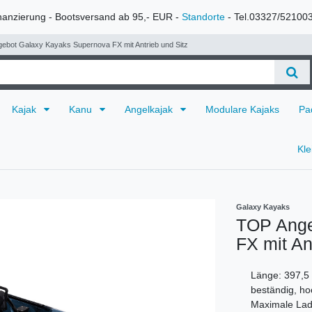
nanzierung - Bootsversand ab 95,- EUR -
Standorte
- Tel.03327/52100
ebot Galaxy Kayaks Supernova FX mit Antrieb und Sitz
Kajak
Kanu
Angelkajak
Modulare Kajaks
Pa
Kl
Galaxy Kayaks
TOP Ange
FX mit An
Länge: 397,5 
beständig, ho
Maximale Lade