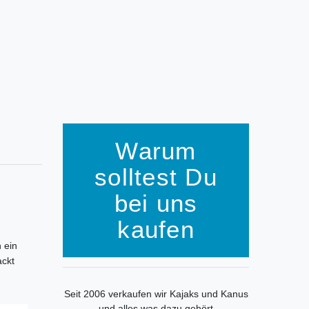
Warum
solltest Du
bei uns
kaufen
 ein
ackt
Seit 2006 verkaufen wir Kajaks und Kanus
und alles was dazu gehört