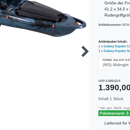
Größe der Fro
41,2 x 34,5 x
Rudergriffgr
Artikelnummer
NEW-
Artikelpaket Inhalt:
1 x
Galaxy Kayaks Cy
1 x
Galaxy Kayaks S
FARBE GALAXY KA
UVP 1.999,00 €
1.390,
Inhalt
1
Stück
* inkl. ges. MwSt. zzgl.
Paketversand: 2-
Lieferzeit fü