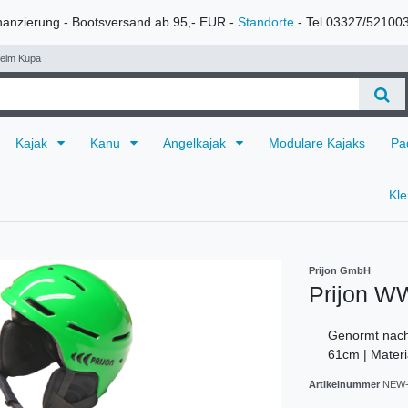
nanzierung - Bootsversand ab 95,- EUR -
Standorte
- Tel.03327/52100
Helm Kupa
Kajak
Kanu
Angelkajak
Modulare Kajaks
Pa
Kl
Prijon GmbH
Prijon W
Genormt nach
61cm | Materi
Artikelnummer
NEW-