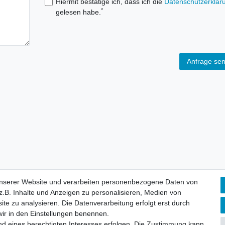
Hiermit bestätige ich, dass ich die
Daten­schutz­erklär
*
gelesen habe.
Anfrage se
unserer Website und verarbeiten personenbezogene Daten von
.B. Inhalte und Anzeigen zu personalisieren, Medien von
aten­schutz­erklärung
AGB
Widerrufs­recht
Vertrag widerru
ite zu analysieren. Die Datenverarbeitung erfolgt erst durch
 wir in den Einstellungen benennen.
nd eines berechtigten Interesses erfolgen. Die Zustimmung kann