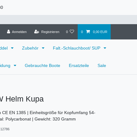
30
Anmelden
Registrieren
0
0
0,00 EUR
ddel
Zubehör
Falt.-Schlauchboot/ SUP
eidung
Gebrauchte Boote
Ersatzteile
Sale
W Helm Kupa
 CE EN 1385 | Einheitsgröße für Kopfumfang 54-
al: Polycarbonat | Gewicht: 320 Gramm
12786