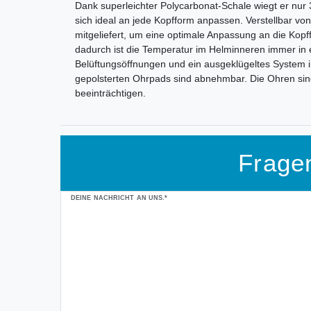
Dank superleichter Polycarbonat-Schale wiegt er nu
sich ideal an jede Kopfform anpassen. Verstellbar vo
mitgeliefert, um eine optimale Anpassung an die Kop
dadurch ist die Temperatur im Helminneren immer i
Belüftungsöffnungen und ein ausgeklügeltes System i
gepolsterten Ohrpads sind abnehmbar. Die Ohren sin
beeinträchtigen.
Frage
Ceres::Template.mailFormHoneypotLabel
DEINE NACHRICHT AN UNS.*