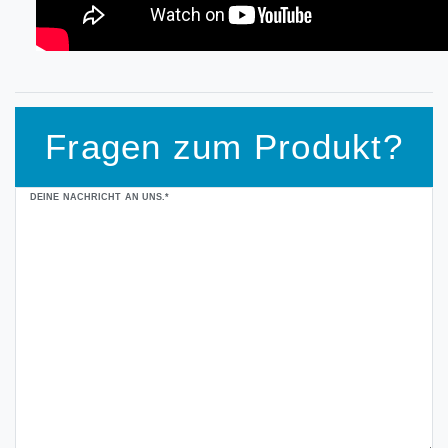
Fragen zum Produkt?
Ceres::Template.mailFormHoneypotLabel
DEINE NACHRICHT AN UNS.*