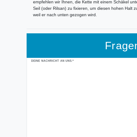
empfehlen wir Ihnen, die Kette mit einem Schäkel unt
Seil (oder Rilsan) zu fixieren, um diesen hohen Hal
weil er nach unten gezogen wird.
Frage
Ceres::Template.mailFormHoneypotLabel
DEINE NACHRICHT AN UNS.*