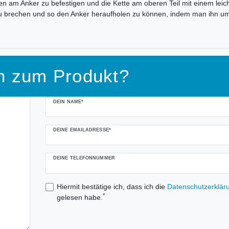
en am Anker zu befestigen und die Kette am oberen Teil mit einem leic
t zu brechen und so den Anker heraufholen zu können, indem man ihn u
n zum Produkt?
DEIN NAME*
DEINE EMAILADRESSE*
DEINE TELEFONNUMMER
Hiermit bestätige ich, dass ich die
Daten­schutz­erklär
*
gelesen habe.