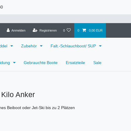
30
Anmelden
Registrieren
0
0
0,00 EUR
ddel
Zubehör
Falt.-Schlauchboot/ SUP
eidung
Gebrauchte Boote
Ersatzteile
Sale
 Kilo Anker
ines Beiboot oder Jet-Ski bis zu 2 Plätzen