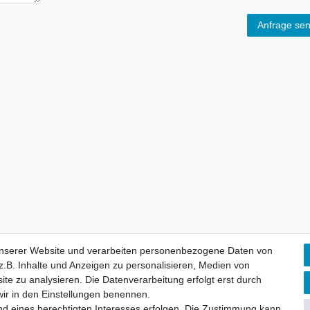
Anfrage se
unserer Website und verarbeiten personenbezogene Daten von
.B. Inhalte und Anzeigen zu personalisieren, Medien von
aten­schutz­erklärung
AGB
Widerrufs­recht
Vertrag widerru
ite zu analysieren. Die Datenverarbeitung erfolgt erst durch
 wir in den Einstellungen benennen.
nd eines berechtigten Interesses erfolgen. Die Zustimmung kann