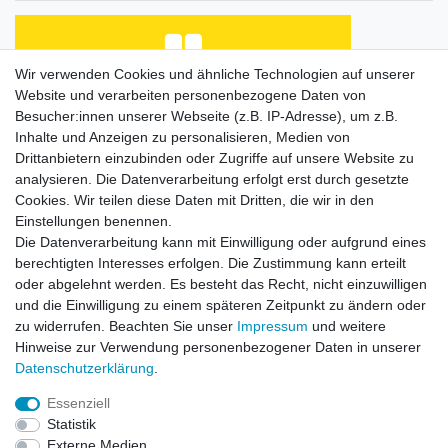
Wir verwenden Cookies und ähnliche Technologien auf unserer
Website und verarbeiten personenbezogene Daten von
Habe Angelkayak gekauft, bin mit Abwicklung und
Preis zufrieden. Was fehlt, ist eine Beschreibung
Besucher:innen unserer Webseite (z.B. IP-Adresse), um z.B.
de...
Inhalte und Anzeigen zu personalisieren, Medien von
Horst L., Steinach
Drittanbietern einzubinden oder Zugriffe auf unsere Website zu
analysieren. Die Datenverarbeitung erfolgt erst durch gesetzte
Datum der Veröffentlichung: 26.07.2026
Datum der Kauferfahrung: 16.07.2026
Cookies. Wir teilen diese Daten mit Dritten, die wir in den
Einstellungen benennen.
Die Datenverarbeitung kann mit Einwilligung oder aufgrund eines
berechtigten Interesses erfolgen. Die Zustimmung kann erteilt
oder abgelehnt werden. Es besteht das Recht, nicht einzuwilligen
253 Bewertungen
und die Einwilligung zu einem späteren Zeitpunkt zu ändern oder
zu widerrufen. Beachten Sie unser
Impressum
und weitere
Hinweise zur Verwendung personenbezogener Daten in unserer
Daten­schutz­erklärung
.
Essenziell
Impressum
Daten­schutz­erklärung
AGB
Statistik
Externe Medien