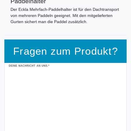
Paddelhalter
Der Eckla Mehrfach-Paddelhalter ist für den Dachtransport
von mehreren Paddeln geeignet. Mit den mitgelieferten
Gurten sichert man die Paddel zusätzlich.
Fragen zum Produkt?
Ceres::Template.mailFormHoneypotLabel
DEINE NACHRICHT AN UNS.*