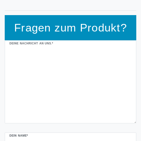
Fragen zum Produkt?
Ceres::Template.mailFormHoneypotLabel
DEINE NACHRICHT AN UNS.*
DEIN NAME*