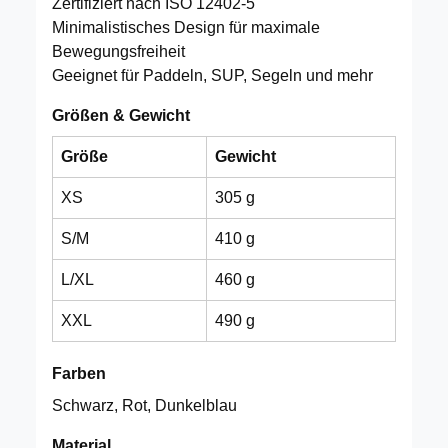
Zertifiziert nach ISO 12402-5
Minimalistisches Design für maximale
Bewegungsfreiheit
Geeignet für Paddeln, SUP, Segeln und mehr
Größen & Gewicht
Größe
Gewicht
XS
305 g
S/M
410 g
L/XL
460 g
XXL
490 g
Farben
Schwarz, Rot, Dunkelblau
Material