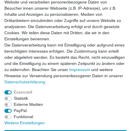
Website und verarbeiten personenbezogene Daten von
Habe Angelkayak gekauft, bin mit Abwicklung und
Preis zufrieden. Was fehlt, ist eine Beschreibung
Besucher:innen unserer Webseite (z.B. IP-Adresse), um z.B.
de...
Inhalte und Anzeigen zu personalisieren, Medien von
Horst L., Steinach
Drittanbietern einzubinden oder Zugriffe auf unsere Website zu
analysieren. Die Datenverarbeitung erfolgt erst durch gesetzte
Datum der Veröffentlichung: 26.07.2026
Datum der Kauferfahrung: 16.07.2026
Cookies. Wir teilen diese Daten mit Dritten, die wir in den
Einstellungen benennen.
Die Datenverarbeitung kann mit Einwilligung oder aufgrund eines
berechtigten Interesses erfolgen. Die Zustimmung kann erteilt
oder abgelehnt werden. Es besteht das Recht, nicht einzuwilligen
253 Bewertungen
und die Einwilligung zu einem späteren Zeitpunkt zu ändern oder
zu widerrufen. Beachten Sie unser
Impressum
und weitere
Hinweise zur Verwendung personenbezogener Daten in unserer
Daten­schutz­erklärung
.
Essenziell
Impressum
Daten­schutz­erklärung
AGB
Statistik
Externe Medien
PayPal
Widerrufs­recht
Kontakt
Vertrag widerrufen
Funktional
Weitere Einstellungen