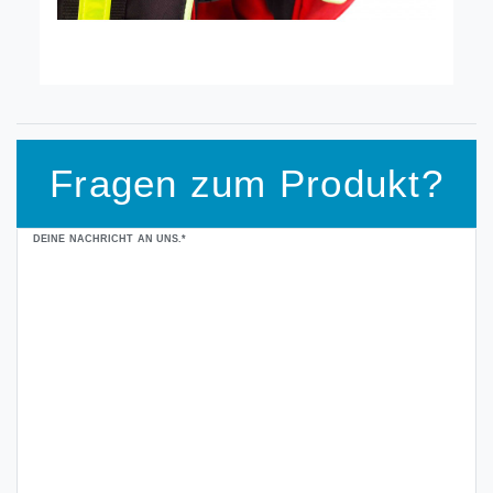
Fragen zum Produkt?
Ceres::Template.mailFormHoneypotLabel
DEINE NACHRICHT AN UNS.*