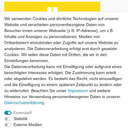
Wir verwenden Cookies und ähnliche Technologien auf unserer
Website und verarbeiten personenbezogene Daten von
Habe Angelkayak gekauft, bin mit Abwicklung und
Preis zufrieden. Was fehlt, ist eine Beschreibung
Besucher:innen unserer Webseite (z.B. IP-Adresse), um z.B.
de...
Inhalte und Anzeigen zu personalisieren, Medien von
Horst L., Steinach
Drittanbietern einzubinden oder Zugriffe auf unsere Website zu
analysieren. Die Datenverarbeitung erfolgt erst durch gesetzte
Datum der Veröffentlichung: 26.07.2026
Datum der Kauferfahrung: 16.07.2026
Cookies. Wir teilen diese Daten mit Dritten, die wir in den
Einstellungen benennen.
Die Datenverarbeitung kann mit Einwilligung oder aufgrund eines
berechtigten Interesses erfolgen. Die Zustimmung kann erteilt
oder abgelehnt werden. Es besteht das Recht, nicht einzuwilligen
253 Bewertungen
und die Einwilligung zu einem späteren Zeitpunkt zu ändern oder
zu widerrufen. Beachten Sie unser
Impressum
und weitere
Hinweise zur Verwendung personenbezogener Daten in unserer
Daten­schutz­erklärung
.
Essenziell
Impressum
Daten­schutz­erklärung
AGB
Statistik
Externe Medien