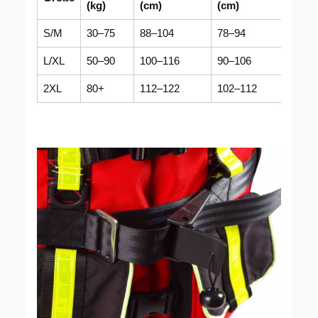
(kg)
(cm)
(cm)
S/M
30–75
88–104
78–94
80 
L/XL
50–90
100–116
90–106
100
2XL
80+
112–122
102–112
100