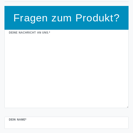
Fragen zum Produkt?
Ceres::Template.mailFormHoneypotLabel
DEINE NACHRICHT AN UNS.*
DEIN NAME*