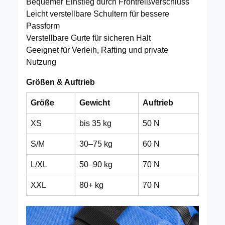
Bequemer Einstieg durch Frontreißverschluss
Leicht verstellbare Schultern für bessere
Passform
Verstellbare Gurte für sicheren Halt
Geeignet für Verleih, Rafting und private
Nutzung
Größen & Auftrieb
Größe
Gewicht
Auftrieb
XS
bis 35 kg
50 N
S/M
30–75 kg
60 N
L/XL
50–90 kg
70 N
XXL
80+ kg
70 N