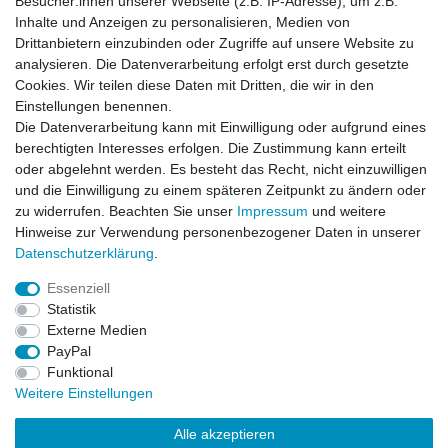
Besucher:innen unserer Webseite (z.B. IP-Adresse), um z.B.
de...
Inhalte und Anzeigen zu personalisieren, Medien von
Horst L., Steinach
Drittanbietern einzubinden oder Zugriffe auf unsere Website zu
analysieren. Die Datenverarbeitung erfolgt erst durch gesetzte
Datum der Veröffentlichung: 26.07.2026
Datum der Kauferfahrung: 16.07.2026
Cookies. Wir teilen diese Daten mit Dritten, die wir in den
Einstellungen benennen.
Die Datenverarbeitung kann mit Einwilligung oder aufgrund eines
berechtigten Interesses erfolgen. Die Zustimmung kann erteilt
oder abgelehnt werden. Es besteht das Recht, nicht einzuwilligen
253 Bewertungen
und die Einwilligung zu einem späteren Zeitpunkt zu ändern oder
zu widerrufen. Beachten Sie unser
Impressum
und weitere
Hinweise zur Verwendung personenbezogener Daten in unserer
Daten­schutz­erklärung
.
Essenziell
Impressum
Daten­schutz­erklärung
AGB
Statistik
Externe Medien
PayPal
Widerrufs­recht
Kontakt
Vertrag widerrufen
Funktional
Weitere Einstellungen
Versandinformationen
Alle akzeptieren