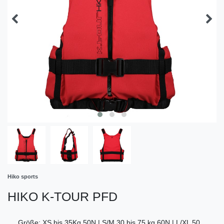
Hiko sports
HIKO K-TOUR PFD
Größe: XS bis 35Kg 50N | S/M 30 bis 75 kg 60N | L/XL 50