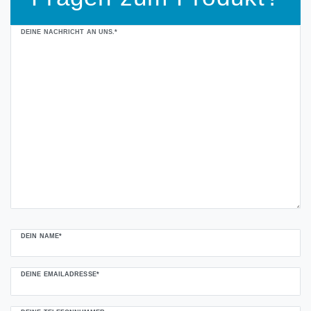
Ceres::Template.mailFormHoneypotLabel
DEINE NACHRICHT AN UNS.*
DEIN NAME*
DEINE EMAILADRESSE*