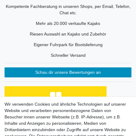
Kompetente Fachberatung in unseren Shops, per Email, Telefon,
Chat etc.
Mehr als 20.000 verkaufte Kajaks
Riesen Auswahl an Kajaks und Zubehör
Eigener Fuhrpark für Bootslieferung
Schneller Versand
Schau dir unsere Bewertungen an
Wir verwenden Cookies und ähnliche Technologien auf unserer
Website und verarbeiten personenbezogene Daten von
Habe Angelkayak gekauft, bin mit Abwicklung und
Preis zufrieden. Was fehlt, ist eine Beschreibung
Besucher:innen unserer Webseite (z.B. IP-Adresse), um z.B.
de...
Inhalte und Anzeigen zu personalisieren, Medien von
Horst L., Steinach
Drittanbietern einzubinden oder Zugriffe auf unsere Website zu
Datum der Veröffentlichung: 26.07.2026