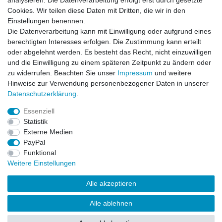
analysieren. Die Datenverarbeitung erfolgt erst durch gesetzte
Datum der Kauferfahrung: 16.07.2026
Cookies. Wir teilen diese Daten mit Dritten, die wir in den
Einstellungen benennen.
Die Datenverarbeitung kann mit Einwilligung oder aufgrund eines
berechtigten Interesses erfolgen. Die Zustimmung kann erteilt
oder abgelehnt werden. Es besteht das Recht, nicht einzuwilligen
253 Bewertungen
und die Einwilligung zu einem späteren Zeitpunkt zu ändern oder
zu widerrufen. Beachten Sie unser
Impressum
und weitere
Hinweise zur Verwendung personenbezogener Daten in unserer
Daten­schutz­erklärung
.
Essenziell
Impressum
Daten­schutz­erklärung
AGB
Statistik
Externe Medien
PayPal
Widerrufs­recht
Kontakt
Vertrag widerrufen
Funktional
Weitere Einstellungen
Versandinformationen
Alle akzeptieren
Alle ablehnen
Drucken