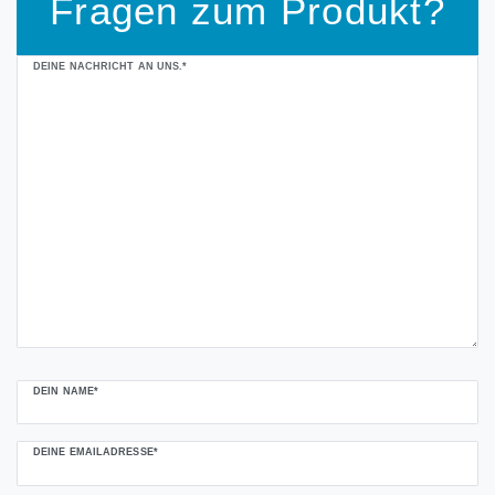
Fragen zum Produkt?
Ceres::Template.mailFormHoneypotLabel
DEINE NACHRICHT AN UNS.*
DEIN NAME*
DEINE EMAILADRESSE*