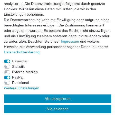
analysieren. Die Datenverarbeitung erfolgt erst durch gesetzte
Cookies. Wir teilen diese Daten mit Dritten, die wir in den
Einstellungen benennen.
Die Datenverarbeitung kann mit Einwilligung oder aufgrund eines
berechtigten Interesses erfolgen. Die Zustimmung kann erteilt
oder abgelehnt werden. Es besteht das Recht, nicht einzuwilligen
253 Bewertungen
und die Einwilligung zu einem späteren Zeitpunkt zu ändern oder
zu widerrufen. Beachten Sie unser
Impressum
und weitere
Hinweise zur Verwendung personenbezogener Daten in unserer
Daten­schutz­erklärung
.
Essenziell
Impressum
Daten­schutz­erklärung
AGB
Statistik
Externe Medien
PayPal
Widerrufs­recht
Kontakt
Vertrag widerrufen
Funktional
Weitere Einstellungen
Versandinformationen
Alle akzeptieren
Alle ablehnen
Drucken