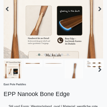
East Pole Paddles
EPP Nanook Bone Edge
Stil und Form: Westgrönland, oval | Material: westliche rote