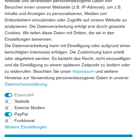
Website und verarbeiten personenbezogene Daten von
Habe Angelkayak gekauft, bin mit Abwicklung und
Preis zufrieden. Was fehlt, ist eine Beschreibung
Besucher:innen unserer Webseite (z.B. IP-Adresse), um z.B.
de...
Inhalte und Anzeigen zu personalisieren, Medien von
Horst L., Steinach
Drittanbietern einzubinden oder Zugriffe auf unsere Website zu
analysieren. Die Datenverarbeitung erfolgt erst durch gesetzte
Datum der Veröffentlichung: 26.07.2026
Datum der Kauferfahrung: 16.07.2026
Cookies. Wir teilen diese Daten mit Dritten, die wir in den
Einstellungen benennen.
Die Datenverarbeitung kann mit Einwilligung oder aufgrund eines
berechtigten Interesses erfolgen. Die Zustimmung kann erteilt
oder abgelehnt werden. Es besteht das Recht, nicht einzuwilligen
253 Bewertungen
und die Einwilligung zu einem späteren Zeitpunkt zu ändern oder
zu widerrufen. Beachten Sie unser
Impressum
und weitere
Hinweise zur Verwendung personenbezogener Daten in unserer
Daten­schutz­erklärung
.
Essenziell
Impressum
Daten­schutz­erklärung
AGB
Statistik
Externe Medien
PayPal
Widerrufs­recht
Kontakt
Vertrag widerrufen
Funktional
Weitere Einstellungen