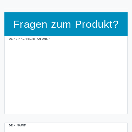
Fragen zum Produkt?
Ceres::Template.mailFormHoneypotLabel
DEINE NACHRICHT AN UNS.*
DEIN NAME*