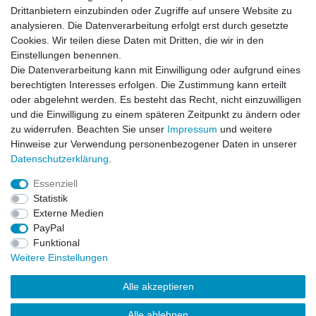
Horst L., Steinach
Drittanbietern einzubinden oder Zugriffe auf unsere Website zu
analysieren. Die Datenverarbeitung erfolgt erst durch gesetzte
Datum der Veröffentlichung: 26.07.2026
Datum der Kauferfahrung: 16.07.2026
Cookies. Wir teilen diese Daten mit Dritten, die wir in den
Einstellungen benennen.
Die Datenverarbeitung kann mit Einwilligung oder aufgrund eines
berechtigten Interesses erfolgen. Die Zustimmung kann erteilt
oder abgelehnt werden. Es besteht das Recht, nicht einzuwilligen
253 Bewertungen
und die Einwilligung zu einem späteren Zeitpunkt zu ändern oder
zu widerrufen. Beachten Sie unser
Impressum
und weitere
Hinweise zur Verwendung personenbezogener Daten in unserer
Daten­schutz­erklärung
.
Essenziell
Impressum
Daten­schutz­erklärung
AGB
Statistik
Externe Medien
PayPal
Widerrufs­recht
Kontakt
Vertrag widerrufen
Funktional
Weitere Einstellungen
Versandinformationen
Alle akzeptieren
Alle ablehnen