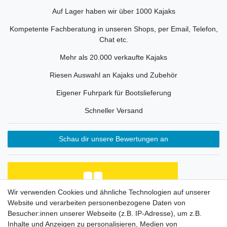
Auf Lager haben wir über 1000 Kajaks
Kompetente Fachberatung in unseren Shops, per Email, Telefon,
Chat etc.
Mehr als 20.000 verkaufte Kajaks
Riesen Auswahl an Kajaks und Zubehör
Eigener Fuhrpark für Bootslieferung
Schneller Versand
Schau dir unsere Bewertungen an
Wir verwenden Cookies und ähnliche Technologien auf unserer
Website und verarbeiten personenbezogene Daten von
Habe Angelkayak gekauft, bin mit Abwicklung und
Preis zufrieden. Was fehlt, ist eine Beschreibung
Besucher:innen unserer Webseite (z.B. IP-Adresse), um z.B.
de...
Inhalte und Anzeigen zu personalisieren, Medien von