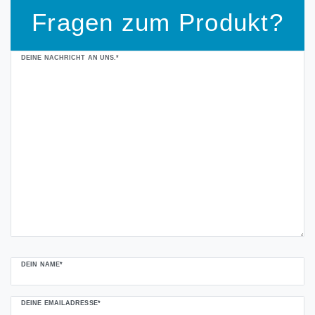
Fragen zum Produkt?
Ceres::Template.mailFormHoneypotLabel
DEINE NACHRICHT AN UNS.*
DEIN NAME*
DEINE EMAILADRESSE*