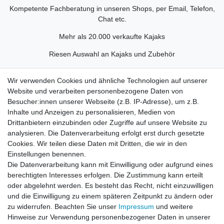
Kompetente Fachberatung in unseren Shops, per Email, Telefon,
Chat etc.
Mehr als 20.000 verkaufte Kajaks
Riesen Auswahl an Kajaks und Zubehör
Eigener Fuhrpark für Bootslieferung
Wir verwenden Cookies und ähnliche Technologien auf unserer
Schneller Versand
Website und verarbeiten personenbezogene Daten von
Besucher:innen unserer Webseite (z.B. IP-Adresse), um z.B.
Inhalte und Anzeigen zu personalisieren, Medien von
Schau dir unsere Bewertungen an
Drittanbietern einzubinden oder Zugriffe auf unsere Website zu
analysieren. Die Datenverarbeitung erfolgt erst durch gesetzte
Cookies. Wir teilen diese Daten mit Dritten, die wir in den
Einstellungen benennen.
Die Datenverarbeitung kann mit Einwilligung oder aufgrund eines
berechtigten Interesses erfolgen. Die Zustimmung kann erteilt
There are no reviews yet.
oder abgelehnt werden. Es besteht das Recht, nicht einzuwilligen
und die Einwilligung zu einem späteren Zeitpunkt zu ändern oder
zu widerrufen. Beachten Sie unser
Impressum
und weitere
Hinweise zur Verwendung personenbezogener Daten in unserer