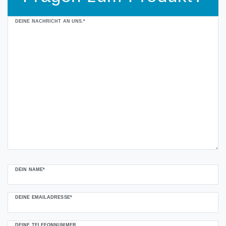
Ceres::Template.mailFormHoneypotLabel
DEINE NACHRICHT AN UNS.*
DEIN NAME*
DEINE EMAILADRESSE*
DEINE TELEFONNUMMER