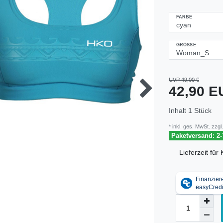
FARBE
GRÖSSE
UVP 49,00 €
42,90 
Inhalt
1
Stück
* inkl. ges. MwSt. zzgl.
Paketversand: 2-
Lieferzeit fü