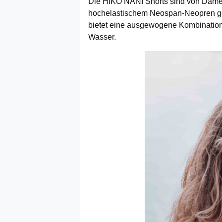
Die HIKO NANI Shorts sind von Dame
hochelastischem Neospan-Neopren gefe
bietet eine ausgewogene Kombination 
Wasser.