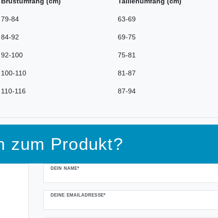
Brustumfang (cm)
Taillenumfang (cm)
79-84
63-69
84-92
69-75
92-100
75-81
100-110
81-87
110-116
87-94
n zum Produkt?
DEIN NAME*
DEINE EMAILADRESSE*