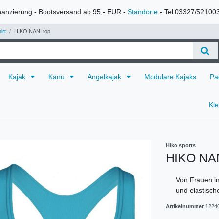
nanzierung - Bootsversand ab 95,- EUR -
Standorte
- Tel.03327/52100
irt
HIKO NANI top
Kajak
Kanu
Angelkajak
Modulare Kajaks
Pa
Kl
Hiko sports
HIKO NAN
Von Frauen i
und elastisc
Artikelnummer
1224