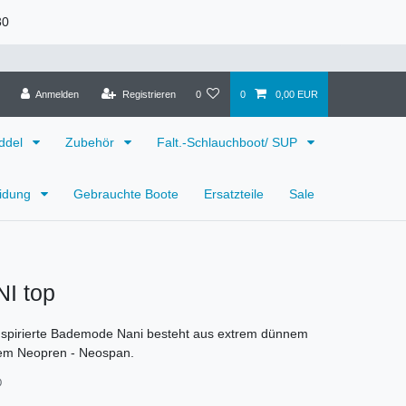
30
Anmelden
Registrieren
0
0
0,00 EUR
ddel
Zubehör
Falt.-Schlauchboot/ SUP
eidung
Gebrauchte Boote
Ersatzteile
Sale
I top
nspirierte Bademode Nani besteht aus extrem dünnem
hem Neopren - Neospan.
0