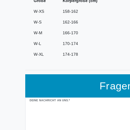
Größe
Körpergröße (cm)
W-XS
158-162
W-S
162-166
W-M
166-170
W-L
170-174
W-XL
174-178
Frage
Ceres::Template.mailFormHoneypotLabel
DEINE NACHRICHT AN UNS.*