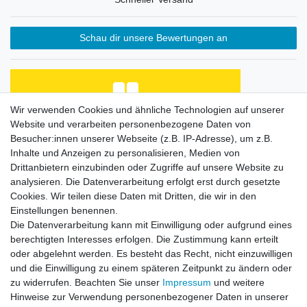
Schau dir unsere Bewertungen an
Wir verwenden Cookies und ähnliche Technologien auf unserer
Website und verarbeiten personenbezogene Daten von
Habe Angelkayak gekauft, bin mit Abwicklung und
Preis zufrieden. Was fehlt, ist eine Beschreibung
Besucher:innen unserer Webseite (z.B. IP-Adresse), um z.B.
de...
Inhalte und Anzeigen zu personalisieren, Medien von
Horst L., Steinach
Drittanbietern einzubinden oder Zugriffe auf unsere Website zu
analysieren. Die Datenverarbeitung erfolgt erst durch gesetzte
Datum der Veröffentlichung: 26.07.2026
Datum der Kauferfahrung: 16.07.2026
Cookies. Wir teilen diese Daten mit Dritten, die wir in den
Einstellungen benennen.
Die Datenverarbeitung kann mit Einwilligung oder aufgrund eines
berechtigten Interesses erfolgen. Die Zustimmung kann erteilt
oder abgelehnt werden. Es besteht das Recht, nicht einzuwilligen
253 Bewertungen
und die Einwilligung zu einem späteren Zeitpunkt zu ändern oder
zu widerrufen. Beachten Sie unser
Impressum
und weitere
Hinweise zur Verwendung personenbezogener Daten in unserer