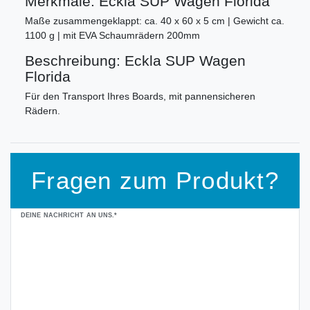
Merkmale: Eckla SUP Wagen Florida
Maße zusammengeklappt: ca. 40 x 60 x 5 cm | Gewicht ca.
1100 g | mit EVA Schaumrädern 200mm
Beschreibung: Eckla SUP Wagen
Florida
Für den Transport Ihres Boards, mit pannensicheren
Rädern.
Fragen zum Produkt?
Ceres::Template.mailFormHoneypotLabel
DEINE NACHRICHT AN UNS.*