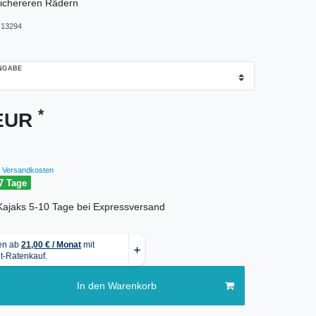
ichereren Rädern
13294
GABE
*
 EUR
Versandkosten
7 Tage
r Kajaks 5-10 Tage bei Expressversand
In den Warenkorb