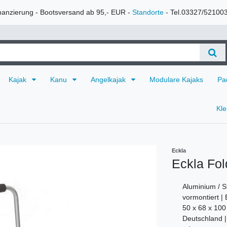
nanzierung - Bootsversand ab 95,- EUR -
Standorte
- Tel.03327/52100
Kajak
Kanu
Angelkajak
Modulare Kajaks
Pa
Kl
Eckla
Eckla Fol
Aluminium / St
vormontiert |
50 x 68 x 100
Deutschland |