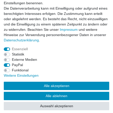
Einstellungen benennen.
Die Datenverarbeitung kann mit Einwilligung oder aufgrund eines
berechtigten Interesses erfolgen. Die Zustimmung kann erteilt
oder abgelehnt werden. Es besteht das Recht, nicht einzuwilligen
253 Bewertungen
und die Einwilligung zu einem späteren Zeitpunkt zu ändern oder
zu widerrufen. Beachten Sie unser
Impressum
und weitere
Hinweise zur Verwendung personenbezogener Daten in unserer
Daten­schutz­erklärung
.
Essenziell
Impressum
Daten­schutz­erklärung
AGB
Statistik
Externe Medien
PayPal
Widerrufs­recht
Kontakt
Vertrag widerrufen
Funktional
Weitere Einstellungen
Versandinformationen
Alle akzeptieren
Alle ablehnen
Drucken
Auswahl akzeptieren