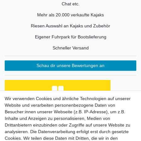
Chat etc.
Mehr als 20.000 verkaufte Kajaks
Riesen Auswahl an Kajaks und Zubehör
Eigener Fuhrpark für Bootslieferung
Schneller Versand
Schau dir unsere Bewertungen an
Wir verwenden Cookies und ähnliche Technologien auf unserer
Website und verarbeiten personenbezogene Daten von
Habe Angelkayak gekauft, bin mit Abwicklung und
Preis zufrieden. Was fehlt, ist eine Beschreibung
Besucher:innen unserer Webseite (z.B. IP-Adresse), um z.B.
de...
Inhalte und Anzeigen zu personalisieren, Medien von
Horst L., Steinach
Drittanbietern einzubinden oder Zugriffe auf unsere Website zu
analysieren. Die Datenverarbeitung erfolgt erst durch gesetzte
Datum der Veröffentlichung: 26.07.2026
Datum der Kauferfahrung: 16.07.2026
Cookies. Wir teilen diese Daten mit Dritten, die wir in den