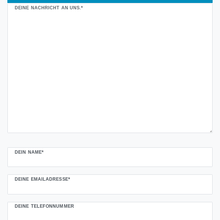
Ceres::Template.mailFormHoneypotLabel
DEINE NACHRICHT AN UNS.*
DEIN NAME*
DEINE EMAILADRESSE*
DEINE TELEFONNUMMER