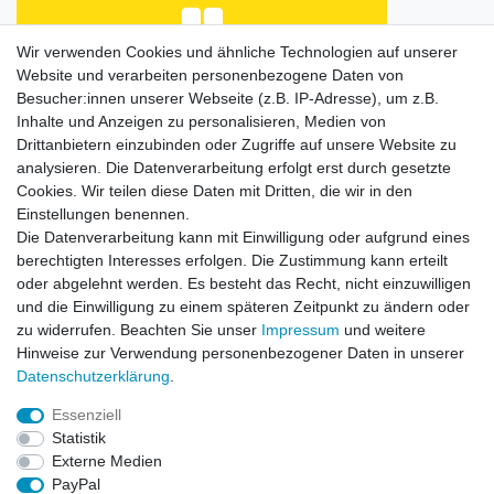
Wir verwenden Cookies und ähnliche Technologien auf unserer
Website und verarbeiten personenbezogene Daten von
Habe Angelkayak gekauft, bin mit Abwicklung und
Preis zufrieden. Was fehlt, ist eine Beschreibung
Besucher:innen unserer Webseite (z.B. IP-Adresse), um z.B.
de...
Inhalte und Anzeigen zu personalisieren, Medien von
Horst L., Steinach
Drittanbietern einzubinden oder Zugriffe auf unsere Website zu
analysieren. Die Datenverarbeitung erfolgt erst durch gesetzte
Datum der Veröffentlichung: 26.07.2026
Datum der Kauferfahrung: 16.07.2026
Cookies. Wir teilen diese Daten mit Dritten, die wir in den
Einstellungen benennen.
Die Datenverarbeitung kann mit Einwilligung oder aufgrund eines
berechtigten Interesses erfolgen. Die Zustimmung kann erteilt
oder abgelehnt werden. Es besteht das Recht, nicht einzuwilligen
253 Bewertungen
und die Einwilligung zu einem späteren Zeitpunkt zu ändern oder
zu widerrufen. Beachten Sie unser
Impressum
und weitere
Hinweise zur Verwendung personenbezogener Daten in unserer
Daten­schutz­erklärung
.
Essenziell
Impressum
Daten­schutz­erklärung
AGB
Statistik
Externe Medien
PayPal