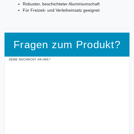
Robuster, beschichteter Aluminiumschaft
Für Freizeit- und Verleiheinsatz geeignet
Fragen zum Produkt?
Ceres::Template.mailFormHoneypotLabel
DEINE NACHRICHT AN UNS.*