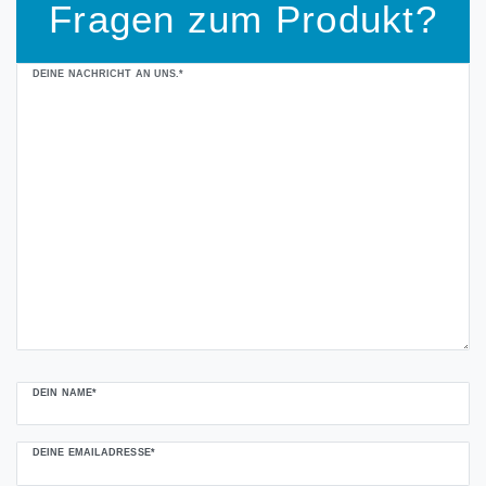
Fragen zum Produkt?
Ceres::Template.mailFormHoneypotLabel
DEINE NACHRICHT AN UNS.*
DEIN NAME*
DEINE EMAILADRESSE*