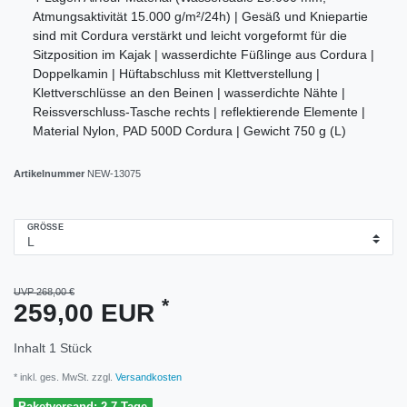
Atmungsaktivität 15.000 g/m²/24h) | Gesäß und Kniepartie
sind mit Cordura verstärkt und leicht vorgeformt für die
Sitzposition im Kajak | wasserdichte Füßlinge aus Cordura |
Doppelkamin | Hüftabschluss mit Klettverstellung |
Klettverschlüsse an den Beinen | wasserdichte Nähte |
Reissverschluss-Tasche rechts | reflektierende Elemente |
Material Nylon, PAD 500D Cordura | Gewicht 750 g (L)
Artikelnummer
NEW-13075
GRÖSSE
UVP 268,00 €
*
259,00 EUR
Inhalt
1
Stück
* inkl. ges. MwSt. zzgl.
Versandkosten
Paketversand: 2-7 Tage