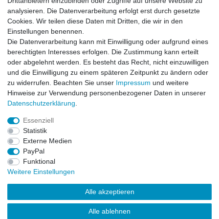
Drittanbietern einzubinden oder Zugriffe auf unsere Website zu
analysieren. Die Datenverarbeitung erfolgt erst durch gesetzte
Datum der Veröffentlichung: 26.07.2026
Datum der Kauferfahrung: 16.07.2026
Cookies. Wir teilen diese Daten mit Dritten, die wir in den
Einstellungen benennen.
Die Datenverarbeitung kann mit Einwilligung oder aufgrund eines
berechtigten Interesses erfolgen. Die Zustimmung kann erteilt
oder abgelehnt werden. Es besteht das Recht, nicht einzuwilligen
253 Bewertungen
und die Einwilligung zu einem späteren Zeitpunkt zu ändern oder
zu widerrufen. Beachten Sie unser
Impressum
und weitere
Hinweise zur Verwendung personenbezogener Daten in unserer
Daten­schutz­erklärung
.
Essenziell
Impressum
Daten­schutz­erklärung
AGB
Statistik
Externe Medien
PayPal
Widerrufs­recht
Kontakt
Vertrag widerrufen
Funktional
Weitere Einstellungen
Versandinformationen
Alle akzeptieren
Alle ablehnen
Drucken