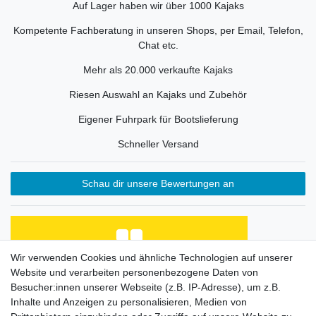
Auf Lager haben wir über 1000 Kajaks
Kompetente Fachberatung in unseren Shops, per Email, Telefon,
Chat etc.
Mehr als 20.000 verkaufte Kajaks
Riesen Auswahl an Kajaks und Zubehör
Eigener Fuhrpark für Bootslieferung
Schneller Versand
Schau dir unsere Bewertungen an
Wir verwenden Cookies und ähnliche Technologien auf unserer
Website und verarbeiten personenbezogene Daten von
Habe Angelkayak gekauft, bin mit Abwicklung und
Preis zufrieden. Was fehlt, ist eine Beschreibung
Besucher:innen unserer Webseite (z.B. IP-Adresse), um z.B.
de...
Inhalte und Anzeigen zu personalisieren, Medien von
Horst L., Steinach