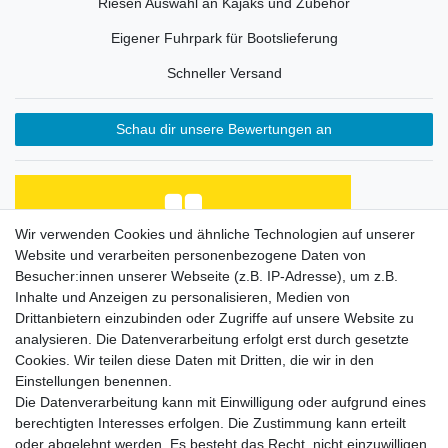
Riesen Auswahl an Kajaks und Zubehör
Eigener Fuhrpark für Bootslieferung
Schneller Versand
Schau dir unsere Bewertungen an
Wir verwenden Cookies und ähnliche Technologien auf unserer
Website und verarbeiten personenbezogene Daten von
Habe Angelkayak gekauft, bin mit Abwicklung und
Preis zufrieden. Was fehlt, ist eine Beschreibung
Besucher:innen unserer Webseite (z.B. IP-Adresse), um z.B.
de...
Inhalte und Anzeigen zu personalisieren, Medien von
Horst L., Steinach
Drittanbietern einzubinden oder Zugriffe auf unsere Website zu
analysieren. Die Datenverarbeitung erfolgt erst durch gesetzte
Datum der Veröffentlichung: 26.07.2026
Datum der Kauferfahrung: 16.07.2026
Cookies. Wir teilen diese Daten mit Dritten, die wir in den
Einstellungen benennen.
Die Datenverarbeitung kann mit Einwilligung oder aufgrund eines
berechtigten Interesses erfolgen. Die Zustimmung kann erteilt
oder abgelehnt werden. Es besteht das Recht, nicht einzuwilligen