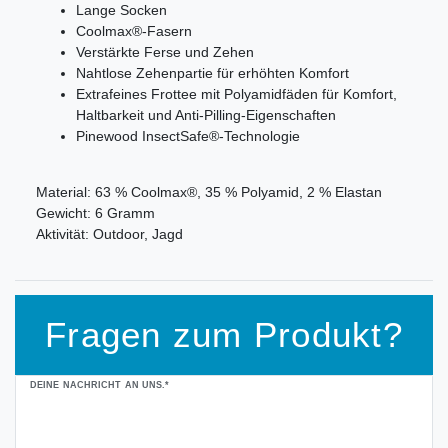
Lange Socken
Coolmax®-Fasern
Verstärkte Ferse und Zehen
Nahtlose Zehenpartie für erhöhten Komfort
Extrafeines Frottee mit Polyamidfäden für Komfort,
Haltbarkeit und Anti-Pilling-Eigenschaften
Pinewood InsectSafe®-Technologie
Material: 63 % Coolmax®, 35 % Polyamid, 2 % Elastan
Gewicht: 6 Gramm
Aktivität: Outdoor, Jagd
Fragen zum Produkt?
Ceres::Template.mailFormHoneypotLabel
DEINE NACHRICHT AN UNS.*