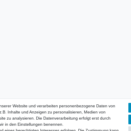
unserer Website und verarbeiten personenbezogene Daten von
.B. Inhalte und Anzeigen zu personalisieren, Medien von
aten­schutz­erklärung
AGB
Widerrufs­recht
Vertrag widerru
ite zu analysieren. Die Datenverarbeitung erfolgt erst durch
 wir in den Einstellungen benennen.
nd eines berechtigten Interesses erfolgen. Die Zustimmung kann