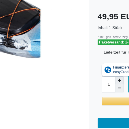
49,95 
Inhalt
1
Stück
* inkl. ges. MwSt. zzgl.
Paketversand: 2-
Lieferzeit fü