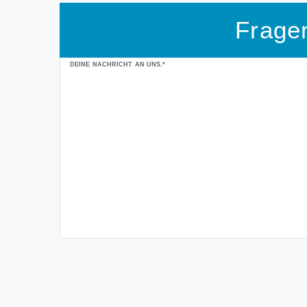
Frage
Ceres::Template.mailFormHoneypotLabel
DEINE NACHRICHT AN UNS.*