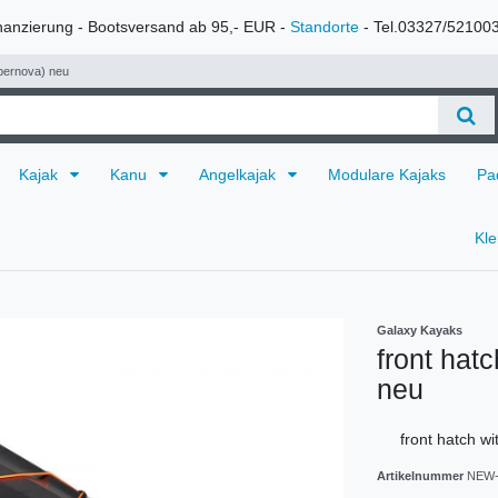
nanzierung - Bootsversand ab 95,- EUR -
Standorte
- Tel.03327/52100
upernova) neu
Kajak
Kanu
Angelkajak
Modulare Kajaks
Pa
Kl
Galaxy Kayaks
front hat
neu
front hatch w
Artikelnummer
NEW-