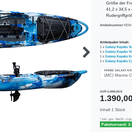
Größe der Fro
41,2 x 34,5 x
Rudergriffgr
Artikelnummer
NEW-
Artikelpaket Inhalt:
1 x
Galaxy Kayaks S
1 x
Galaxy Kayaks Vi
1 x
Galaxy Kayaks Ka
1 x
Galaxy Kayaks Cy
FARBE GALAXY KA
UVP 1.999,00 €
1.390,
Inhalt
1
Stück
* inkl. ges. MwSt. zzgl.
Paketversand: 2-