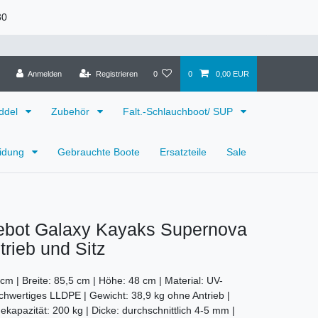
30
Anmelden
Registrieren
0
0
0,00 EUR
ddel
Zubehör
Falt.-Schlauchboot/ SUP
eidung
Gebrauchte Boote
Ersatzteile
Sale
bot Galaxy Kayaks Supernova
trieb und Sitz
cm | Breite: 85,5 cm | Höhe: 48 cm | Material: UV-
chwertiges LLDPE | Gewicht: 38,9 kg ohne Antrieb |
kapazität: 200 kg | Dicke: durchschnittlich 4-5 mm |