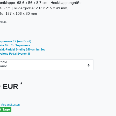
ntklappe: 68,6 x 56 x 8,7 cm | Heckklappengröße:
 4,5 cm | Rudergröße: 297 x 215 x 49 mm,
öße: 157 x 106 x 80 mm
9144
upernova FX (nur Boot)
sta Sitz für Supernova
jak-Paddel 2-teilig 240 cm im Set
clone Pedal System II
YAKS:
*
00 EUR
Versandkosten
7 Tage