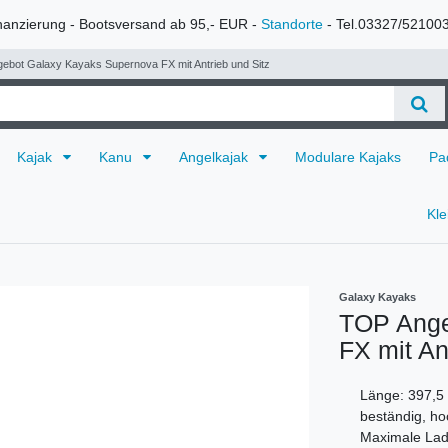
nanzierung - Bootsversand ab 95,- EUR -
Standorte
- Tel.03327/52100
ebot Galaxy Kayaks Supernova FX mit Antrieb und Sitz
Kajak
Kanu
Angelkajak
Modulare Kajaks
Pa
Kl
Galaxy Kayaks
TOP Ange
FX mit An
Länge: 397,5 
beständig, ho
Maximale Lade