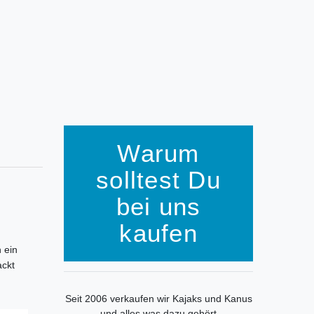
Warum
solltest Du
bei uns
kaufen
 ein
ackt
Seit 2006 verkaufen wir Kajaks und Kanus
und alles was dazu gehört