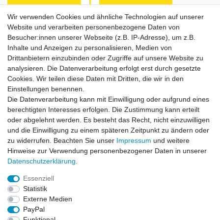
Wir verwenden Cookies und ähnliche Technologien auf unserer
Website und verarbeiten personenbezogene Daten von
Habe Angelkayak gekauft, bin mit Abwicklung und
Preis zufrieden. Was fehlt, ist eine Beschreibung
Besucher:innen unserer Webseite (z.B. IP-Adresse), um z.B.
de...
Inhalte und Anzeigen zu personalisieren, Medien von
Horst L., Steinach
Drittanbietern einzubinden oder Zugriffe auf unsere Website zu
analysieren. Die Datenverarbeitung erfolgt erst durch gesetzte
Datum der Veröffentlichung: 26.07.2026
Datum der Kauferfahrung: 16.07.2026
Cookies. Wir teilen diese Daten mit Dritten, die wir in den
Einstellungen benennen.
Die Datenverarbeitung kann mit Einwilligung oder aufgrund eines
berechtigten Interesses erfolgen. Die Zustimmung kann erteilt
oder abgelehnt werden. Es besteht das Recht, nicht einzuwilligen
253 Bewertungen
und die Einwilligung zu einem späteren Zeitpunkt zu ändern oder
zu widerrufen. Beachten Sie unser
Impressum
und weitere
Hinweise zur Verwendung personenbezogener Daten in unserer
Daten­schutz­erklärung
.
Essenziell
Impressum
Daten­schutz­erklärung
AGB
Statistik
Externe Medien
PayPal
Widerrufs­recht
Kontakt
Vertrag widerrufen
Funktional